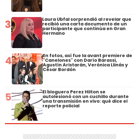
Laura Ubfal sorprendió al revelar que
3
recibió una carta documento de un
participante que continúa en Gran
Hermano
En fotos, así fue la avant premiere de
4
"Canelones" con Darío Barassi,
Agustín Aristarán, Verónica Llinás y
César Bordón
El bloguero Perez Hilton se
5
autolesionó con un cuchillo durante
una transmisión en vivo: qué dice el
reporte policial