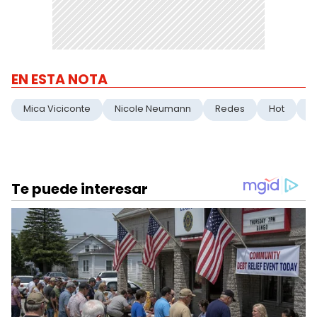
EN ESTA NOTA
Mica Viciconte
Nicole Neumann
Redes
Hot
P