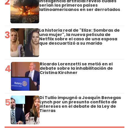
2
inteligencia artificial reveló cuáles
serían los primeros países
latinoamericanos en ser derrotados
La historia real de "Elize: Sombras de
3
una mujer", la nueva película de
Netflix sobre el caso de una esposa
que descuartizó a su marido
Ricardo Lorenzetti se metió en el
4
debate sobre la inhabilitación de
Cristina Kirchner
Di Tullio impugnó a Joaquín Benegas
5
Lynch por un presunto conflicto de
intereses en el debate de la Ley de
Tierras