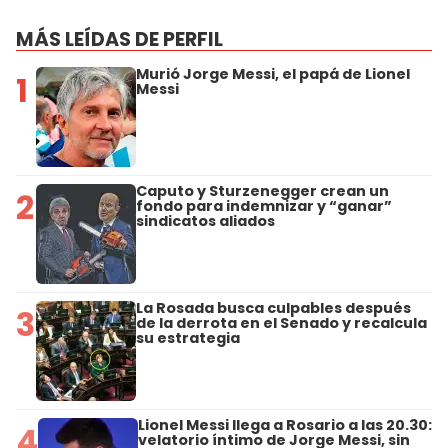
MÁS LEÍDAS DE PERFIL
Murió Jorge Messi, el papá de Lionel
1
Messi
Caputo y Sturzenegger crean un
2
fondo para indemnizar y “ganar”
sindicatos aliados
La Rosada busca culpables después
3
de la derrota en el Senado y recalcula
su estrategia
Lionel Messi llega a Rosario a las 20.30:
4
velatorio íntimo de Jorge Messi, sin