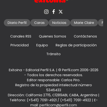
Diario Perfil
Caras
Noticias
Marie Claire
Fo
Canales RSS
Quienes Somos
Contáctenos
Privacidad
Equipo
Reglas de participación
Tránsito
Exitoina - Editorial Perfil S.A.
| © Perfil.com 2006-2026
- Todos los derechos reservados.
Editor responsable: Carlos Piro.
Registro de la propiedad intelectual número
5346433
Dirección:
California 2715
,
C1289ABI
,
CABA, Argentina
|
Teléfono:
(+5411) 7091-4921
/
(+5411) 7091-4922
| E-
mail:
perfilcom@perfil.com