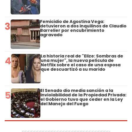
Femicidio de Agostina Vega:
3
detuvieron a dos inquilinos de Claudio
Barrelier por encubrimiento
agravado
La historia real de "Elize: Sombras de
4
una mujer", la nueva película de
Netflix sobre el caso de una esposa
que descuartizó a su marido
El Senado dio media sanción a la
5
Inviolabilidad de la Propiedad Privada:
el Gobierno tuvo que ceder en la Ley
del Manejo del Fuego