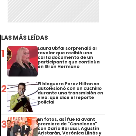
LAS MÁS LEÍDAS
Laura Ubfal sorprendió al
1
revelar que recibió una
carta documento de un
participante que continúa
en Gran Hermano
El bloguero Perez Hilton se
2
autolesionó con un cuchillo
durante una transmisión en
vivo: qué dice el reporte
policial
En fotos, así fue la avant
3
premiere de "Canelones"
con Darío Barassi, Agustín
Aristarán, Verónica Llinás y