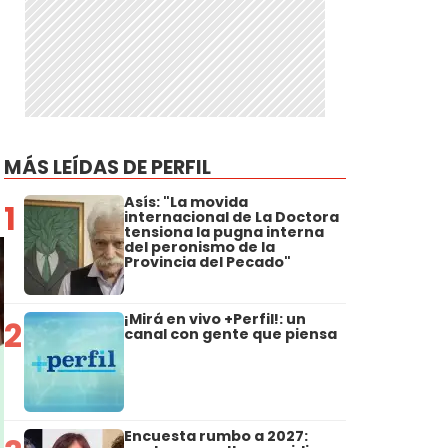
MÁS LEÍDAS DE PERFIL
Asís: "La movida
1
internacional de La Doctora
tensiona la pugna interna
del peronismo de la
Provincia del Pecado"
¡Mirá en vivo +Perfil!: un
2
canal con gente que piensa
Encuesta rumbo a 2027: