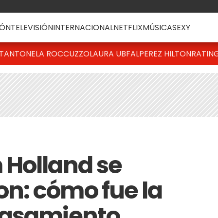
ÓN
TELEVISIÓN
INTERNACIONAL
NETFLIX
MÚSICA
SEXY
T
ANTONELA ROCCUZZO
LAURA UBFAL
PEREZ HILTON
RATIN
 Holland se
n: cómo fue la
casamiento