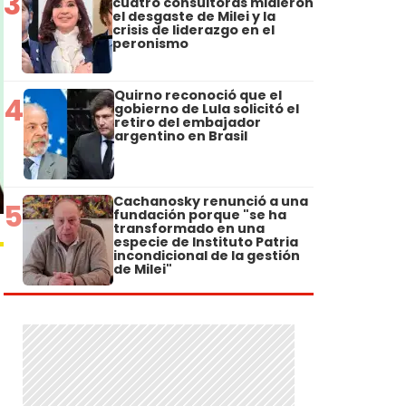
3
cuatro consultoras midieron
el desgaste de Milei y la
crisis de liderazgo en el
peronismo
Quirno reconoció que el
4
gobierno de Lula solicitó el
retiro del embajador
argentino en Brasil
Cachanosky renunció a una
5
fundación porque "se ha
transformado en una
especie de Instituto Patria
incondicional de la gestión
de Milei"