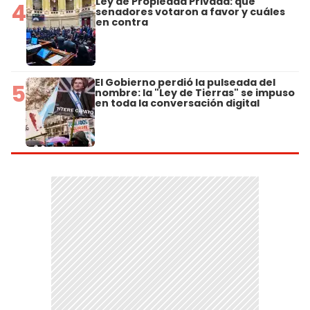
Ley de Propiedad Privada: qué
4
senadores votaron a favor y cuáles
en contra
El Gobierno perdió la pulseada del
5
nombre: la "Ley de Tierras" se impuso
en toda la conversación digital