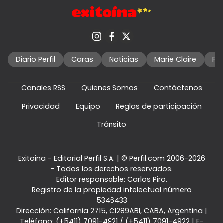
Diario Perfil
Caras
Noticias
Marie Claire
Fo
Canales RSS
Quienes Somos
Contáctenos
Privacidad
Equipo
Reglas de participación
Tránsito
Exitoina - Editorial Perfil S.A.
| © Perfil.com 2006-2026
- Todos los derechos reservados.
Editor responsable: Carlos Piro.
Registro de la propiedad intelectual número
5346433
Dirección:
California 2715
,
C1289ABI
,
CABA, Argentina
|
Teléfono:
(+5411) 7091-4921
/
(+5411) 7091-4922
| E-