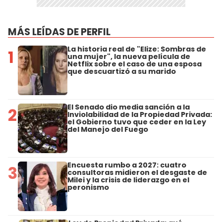
MÁS LEÍDAS DE PERFIL
La historia real de "Elize: Sombras de
1
una mujer", la nueva película de
Netflix sobre el caso de una esposa
que descuartizó a su marido
El Senado dio media sanción a la
2
Inviolabilidad de la Propiedad Privada:
el Gobierno tuvo que ceder en la Ley
del Manejo del Fuego
Encuesta rumbo a 2027: cuatro
3
consultoras midieron el desgaste de
Milei y la crisis de liderazgo en el
peronismo