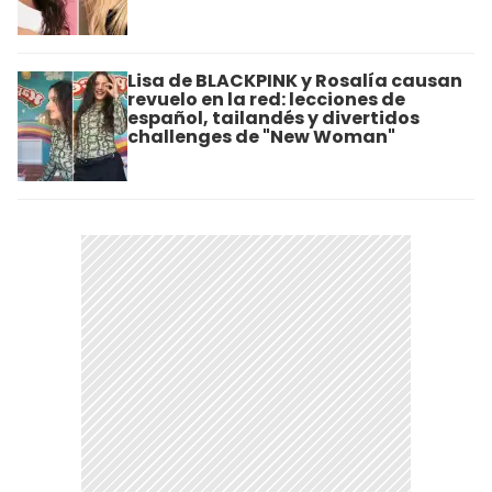
Lisa de BLACKPINK y Rosalía causan
revuelo en la red: lecciones de
español, tailandés y divertidos
challenges de "New Woman"