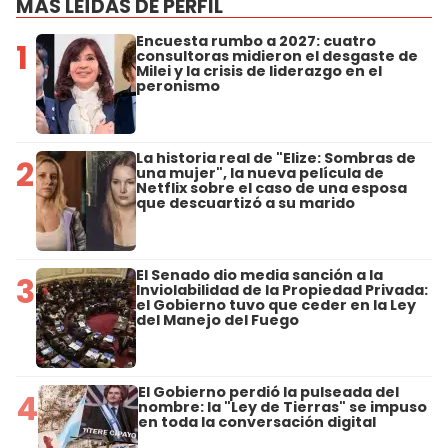
MÁS LEÍDAS DE PERFIL
Encuesta rumbo a 2027: cuatro
1
consultoras midieron el desgaste de
Milei y la crisis de liderazgo en el
peronismo
La historia real de "Elize: Sombras de
2
una mujer", la nueva película de
Netflix sobre el caso de una esposa
que descuartizó a su marido
El Senado dio media sanción a la
3
Inviolabilidad de la Propiedad Privada:
el Gobierno tuvo que ceder en la Ley
del Manejo del Fuego
El Gobierno perdió la pulseada del
4
nombre: la "Ley de Tierras" se impuso
en toda la conversación digital