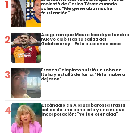
1
molestó de Carlos Tévez cuando
salieron: "Me generaba mucha
frustración"
Aseguran que Mauro Icardi ya tendría
2
nuevo club tras su salida del
Galatasaray: "Está buscando casa"
Franco Colapinto sufrió un robo en
3
Italia y estalló de furia: "Ni la matera
dejaron"
Escándalo en A la Barbarossa tras la
4
salida de una panelista y una nueva
incorporación: "Se fue ofendida"