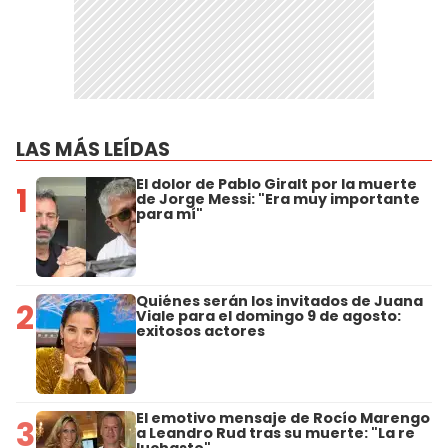
LAS MÁS LEÍDAS
El dolor de Pablo Giralt por la muerte
1
de Jorge Messi: "Era muy importante
para mí"
Quiénes serán los invitados de Juana
2
Viale para el domingo 9 de agosto:
exitosos actores
El emotivo mensaje de Rocío Marengo
3
a Leandro Rud tras su muerte: "La re