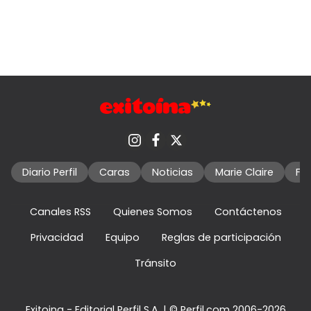
Diario Perfil
Caras
Noticias
Marie Claire
Fo
Canales RSS
Quienes Somos
Contáctenos
Privacidad
Equipo
Reglas de participación
Tránsito
Exitoina - Editorial Perfil S.A.
| © Perfil.com 2006-2026