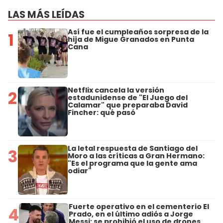
LAS MÁS LEÍDAS
Así fue el cumpleaños sorpresa de la
1
hija de Migue Granados en Punta
Cana
Netflix cancela la versión
2
estadunidense de "El Juego del
Calamar" que preparaba David
Fincher: qué pasó
La letal respuesta de Santiago del
3
Moro a las críticas a Gran Hermano:
"Es el programa que la gente ama
odiar"
Fuerte operativo en el cementerio El
4
Prado, en el último adiós a Jorge
Messi: se prohibió el uso de drones