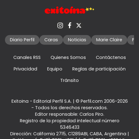
Diario Perfil
Caras
Noticias
Marie Claire
Fo
Canales RSS
Quienes Somos
Contáctenos
Privacidad
Equipo
Reglas de participación
Tránsito
Exitoina - Editorial Perfil S.A.
| © Perfil.com 2006-2026
- Todos los derechos reservados.
Editor responsable: Carlos Piro.
Registro de la propiedad intelectual número
5346433
Dirección:
California 2715
,
C1289ABI
,
CABA, Argentina
|