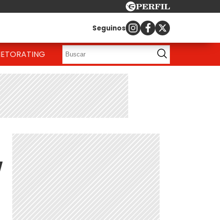
Seguinos
IETO
RATING
w