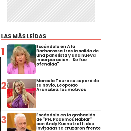
LAS MÁS LEÍDAS
Escándalo en A la
1
Barbarossa tras la salida de
una panelista y una nueva
incorporación: "Se fue
ofendida"
Marcela Tauro se separó de
2
su novio, Leopoldo
Arancibia: los motivos
Escándalo en la grabación
3
de "PH, Podemos Hablar"
con Andy Kusnetzoff: dos
invitadas se cruzaron frente