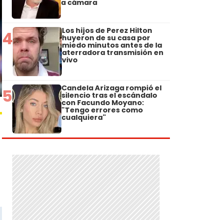
a cámara
Los hijos de Perez Hilton
4
huyeron de su casa por
miedo minutos antes de la
aterradora transmisión en
vivo
Candela Arizaga rompió el
5
silencio tras el escándalo
con Facundo Moyano:
"Tengo errores como
cualquiera"