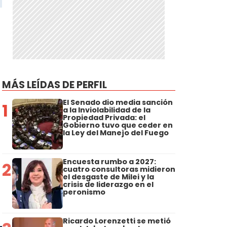
MÁS LEÍDAS DE PERFIL
El Senado dio media sanción
1
a la Inviolabilidad de la
Propiedad Privada: el
Gobierno tuvo que ceder en
la Ley del Manejo del Fuego
Encuesta rumbo a 2027:
2
cuatro consultoras midieron
el desgaste de Milei y la
crisis de liderazgo en el
peronismo
Ricardo Lorenzetti se metió