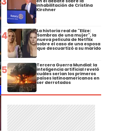
3
en el debate sobre la
inhabilitación de Cristina
Kirchner
La historia real de "Elize:
4
Sombras de una mujer", la
nueva película de Netflix
sobre el caso de una esposa
que descuartizó a su marido
Tercera Guerra Mundial: la
5
inteligencia artificial reveló
cuáles serían los primeros
países latinoamericanos en
ser derrotados