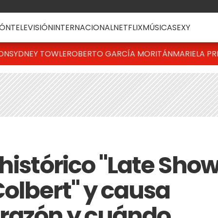
ÓN
TELEVISIÓN
INTERNACIONAL
NETFLIX
MÚSICA
SEXY
TON
SYDNEY TOWLE
ROBERTO GARCÍA MORITÁN
MARIELA PR
histórico "Late Sho
olbert" y causa
la razón y cuándo