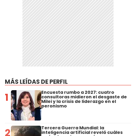
MÁS LEÍDAS DE PERFIL
Encuesta rumbo a 2027: cuatro
1
consultoras midieron el desgaste de
Milei y la crisis de liderazgo en el
peronismo
Tercera Guerra Mundial: la
2
inteligencia artificial reveló cuáles