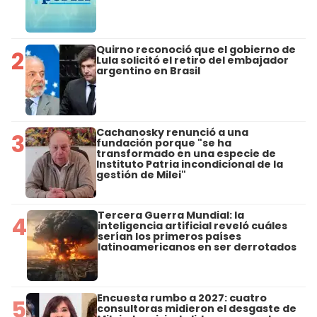
Quirno reconoció que el gobierno de
2
Lula solicitó el retiro del embajador
argentino en Brasil
Cachanosky renunció a una
3
fundación porque "se ha
transformado en una especie de
Instituto Patria incondicional de la
gestión de Milei"
Tercera Guerra Mundial: la
4
inteligencia artificial reveló cuáles
serían los primeros países
latinoamericanos en ser derrotados
Encuesta rumbo a 2027: cuatro
5
consultoras midieron el desgaste de