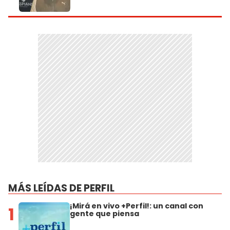
MÁS LEÍDAS DE PERFIL
¡Mirá en vivo +Perfil!: un canal con
1
gente que piensa