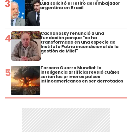
3
Lula solicitó el retiro del embajador
argentino en Brasil
Cachanosky renunció a una
4
fundación porque "se ha
transformado en una especie de
Instituto Patria incondicional de la
gestión de Milei"
Tercera Guerra Mundial: la
5
inteligencia artificial reveló cuáles
serían los primeros países
latinoamericanos en ser derrotados