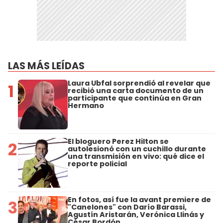
LAS MÁS LEÍDAS
Laura Ubfal sorprendió al revelar que
1
recibió una carta documento de un
participante que continúa en Gran
Hermano
El bloguero Perez Hilton se
2
autolesionó con un cuchillo durante
una transmisión en vivo: qué dice el
reporte policial
En fotos, así fue la avant premiere de
3
"Canelones" con Darío Barassi,
Agustín Aristarán, Verónica Llinás y
César Bordón