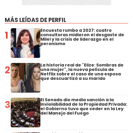
MÁS LEÍDAS DE PERFIL
Encuesta rumbo a 2027: cuatro
1
consultoras midieron el desgaste de
Milei y la crisis de liderazgo en el
peronismo
La historia real de "Elize: Sombras de
2
una mujer", la nueva película de
Netflix sobre el caso de una esposa
que descuartizó a su marido
El Senado dio media sanción a la
3
Inviolabilidad de la Propiedad Privada:
el Gobierno tuvo que ceder en la Ley
del Manejo del Fuego