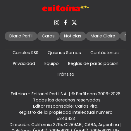
Diario Perfil
Caras
Noticias
Marie Claire
Fo
Canales RSS
Quienes Somos
Contáctenos
Privacidad
Equipo
Reglas de participación
Tránsito
Exitoina - Editorial Perfil S.A.
| © Perfil.com 2006-2026
- Todos los derechos reservados.
Editor responsable: Carlos Piro.
Registro de la propiedad intelectual número
5346433
Dirección:
California 2715
,
C1289ABI
,
CABA, Argentina
|
Teléfono:
(+5411) 7091-4921
/
(+5411) 7091-4922
| E-