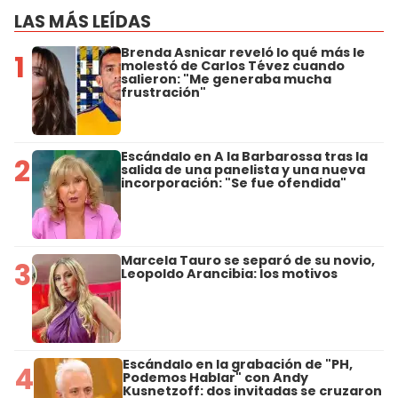
LAS MÁS LEÍDAS
Brenda Asnicar reveló lo qué más le
1
molestó de Carlos Tévez cuando
salieron: "Me generaba mucha
frustración"
Escándalo en A la Barbarossa tras la
2
salida de una panelista y una nueva
incorporación: "Se fue ofendida"
Marcela Tauro se separó de su novio,
3
Leopoldo Arancibia: los motivos
Escándalo en la grabación de "PH,
4
Podemos Hablar" con Andy
Kusnetzoff: dos invitadas se cruzaron