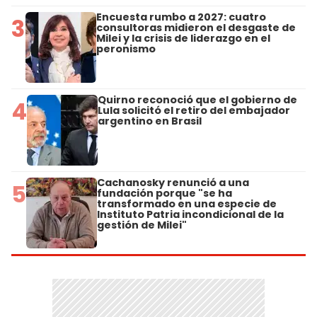
Encuesta rumbo a 2027: cuatro
3
consultoras midieron el desgaste de
Milei y la crisis de liderazgo en el
peronismo
Quirno reconoció que el gobierno de
4
Lula solicitó el retiro del embajador
argentino en Brasil
Cachanosky renunció a una
5
fundación porque "se ha
transformado en una especie de
Instituto Patria incondicional de la
gestión de Milei"