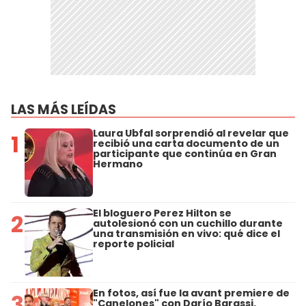
LAS MÁS LEÍDAS
Laura Ubfal sorprendió al revelar que
1
recibió una carta documento de un
participante que continúa en Gran
Hermano
El bloguero Perez Hilton se
2
autolesionó con un cuchillo durante
una transmisión en vivo: qué dice el
reporte policial
En fotos, así fue la avant premiere de
3
"Canelones" con Darío Barassi,