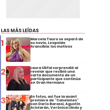
LAS MÁS LEÍDAS
Marcela Tauro se separó de
1
su novio, Leopoldo
Arancibia: los motivos
Laura Ubfal sorprendió al
2
revelar que recibió una
carta documento de un
participante que continúa
en Gran Hermano
En fotos, así fue la avant
3
premiere de "Canelones"
con Darío Barassi, Agustín
Aristarán, Verónica Llinás y