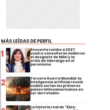
MÁS LEÍDAS DE PERFIL
Encuesta rumbo a 2027:
1
cuatro consultoras midieron
el desgaste de Milei y la
crisis de liderazgo en el
peronismo
Tercera Guerra Mundial: la
2
inteligencia artificial reveló
cuáles serían los primeros
países latinoamericanos en
ser derrotados
La historia real de "Elize: