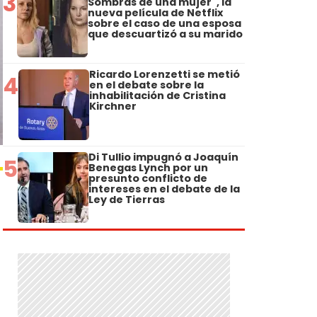
3
Sombras de una mujer", la
nueva película de Netflix
sobre el caso de una esposa
que descuartizó a su marido
Ricardo Lorenzetti se metió
4
en el debate sobre la
inhabilitación de Cristina
Kirchner
Di Tullio impugnó a Joaquín
5
Benegas Lynch por un
presunto conflicto de
intereses en el debate de la
Ley de Tierras
.