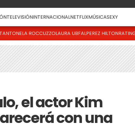
ÓN
TELEVISIÓN
INTERNACIONAL
NETFLIX
MÚSICA
SEXY
T
ANTONELA ROCCUZZO
LAURA UBFAL
PEREZ HILTON
RATIN
lo, el actor Kim
arecerá con una