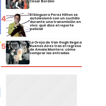
César Bordón
El bloguero Perez Hilton se
4
autolesionó con un cuchillo
durante una transmisión en
vivo: qué dice el reporte
policial
La Oreja de Van Gogh llega a
5
Buenos Aires tras el regreso
de Amaia Montero: cómo
comprar las entradas