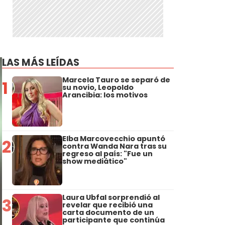
LAS MÁS LEÍDAS
Marcela Tauro se separó de
1
su novio, Leopoldo
Arancibia: los motivos
Elba Marcovecchio apuntó
2
contra Wanda Nara tras su
regreso al país: "Fue un
show mediático"
Laura Ubfal sorprendió al
3
revelar que recibió una
carta documento de un
participante que continúa