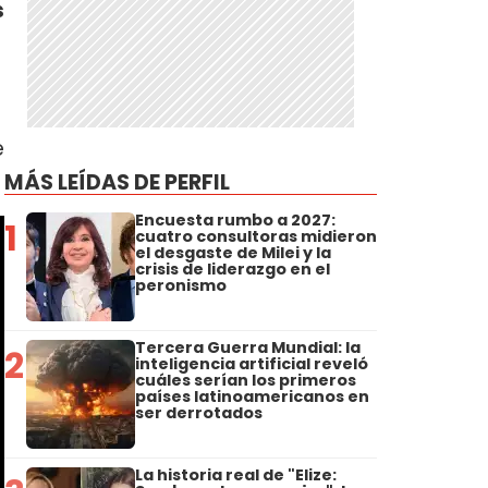
s
e
MÁS LEÍDAS DE PERFIL
Encuesta rumbo a 2027:
1
cuatro consultoras midieron
el desgaste de Milei y la
crisis de liderazgo en el
peronismo
Tercera Guerra Mundial: la
2
inteligencia artificial reveló
cuáles serían los primeros
países latinoamericanos en
ser derrotados
La historia real de "Elize: