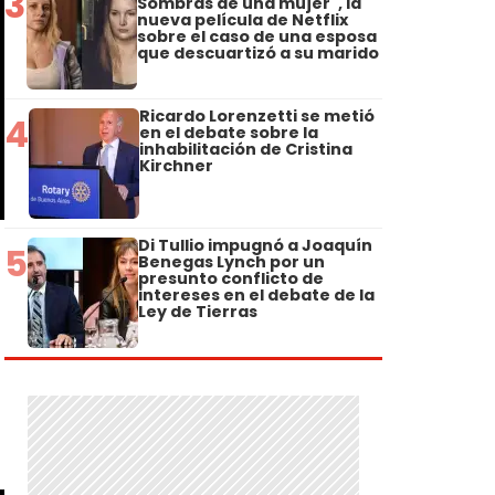
3
Sombras de una mujer", la
nueva película de Netflix
sobre el caso de una esposa
que descuartizó a su marido
Ricardo Lorenzetti se metió
4
en el debate sobre la
inhabilitación de Cristina
Kirchner
Di Tullio impugnó a Joaquín
5
Benegas Lynch por un
presunto conflicto de
intereses en el debate de la
Ley de Tierras