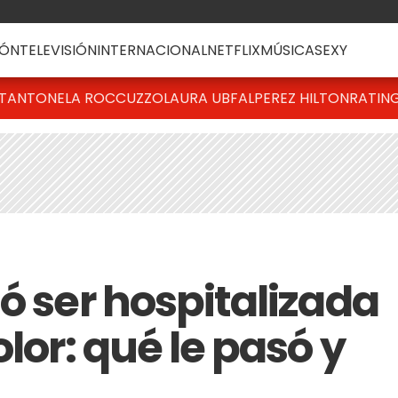
ÓN
TELEVISIÓN
INTERNACIONAL
NETFLIX
MÚSICA
SEXY
T
ANTONELA ROCCUZZO
LAURA UBFAL
PEREZ HILTON
RATIN
ó ser hospitalizada
lor: qué le pasó y