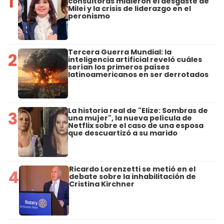
1
consultoras midieron el desgaste de
Milei y la crisis de liderazgo en el
peronismo
Tercera Guerra Mundial: la
2
inteligencia artificial reveló cuáles
serían los primeros países
latinoamericanos en ser derrotados
La historia real de "Elize: Sombras de
3
una mujer", la nueva película de
Netflix sobre el caso de una esposa
que descuartizó a su marido
Ricardo Lorenzetti se metió en el
4
debate sobre la inhabilitación de
Cristina Kirchner