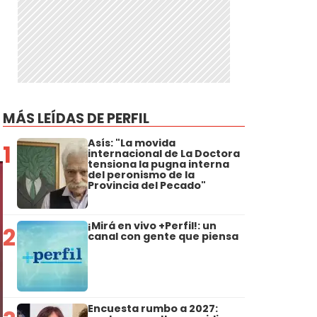
MÁS LEÍDAS DE PERFIL
Asís: "La movida
1
internacional de La Doctora
tensiona la pugna interna
del peronismo de la
Provincia del Pecado"
¡Mirá en vivo +Perfil!: un
2
canal con gente que piensa
Encuesta rumbo a 2027: