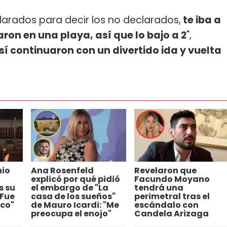
arados para decir los no declarados,
te iba a
ron en una playa, así que lo bajo a 2
",
sí continuaron con un divertido ida y vuelta
hio
Ana Rosenfeld
Revelaron que
explicó por qué pidió
Facundo Moyano
s su
el embargo de "La
tendrá una
"Fue
casa de los sueños"
perimetral tras el
co"
de Mauro Icardi: "Me
escándalo con
preocupa el enojo"
Candela Arizaga