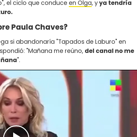
, el ciclo que conduce
en Olga
, y
ya tendría
turo.
obre Paula Chaves?
ega si abandonaría "Tapados de Laburo" en
 respondió: "Mañana me reúno,
del canal no me
mañana
".