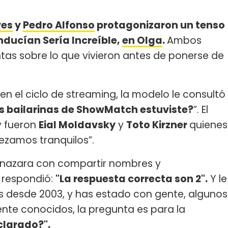
ves
y
Pedro Alfonso
protagonizaron un tenso
ducían Sería Increíble,
en Olga
.
Ambos
ntas sobre lo que vivieron antes de ponerse de
n el ciclo de streaming, la modelo le consultó
 bailarinas de ShowMatch estuviste?
”. El
y fueron
Eial Moldavsky
y
Toto Kirzner
quienes
zamos tranquilos”.
nazara con compartir nombres y
 respondió:
"La respuesta correcta son 2".
Y le
 desde 2003, y has estado con gente, algunos
te conocidos, la pregunta es para la
larado?".