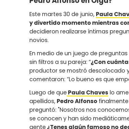
Pedro Alfonso en Olga?
Este martes 30 de junio,
Paula Cha
y divertido momento mientras con
decidieron realizarse íntimas pregu
novios.
En medio de un juego de preguntas e
sin filtros a su pareja: “
¿Con cuántas
productor se mostró descolocado 
comentaron: “Lo bueno es que empe
Luego de que
Paula Chaves
lo ame
apellidos,
Pedro Alfonso
finalmente
preguntó: "Nosotros nos conocemos
se conocen y han sido mediáticamen
gente
¿Tenes algún famoso no dec