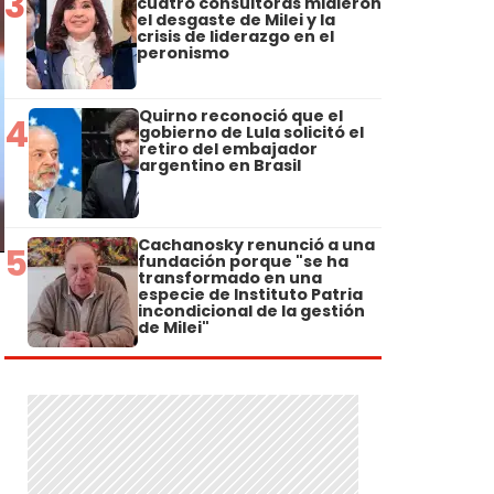
3
cuatro consultoras midieron
el desgaste de Milei y la
crisis de liderazgo en el
peronismo
Quirno reconoció que el
4
gobierno de Lula solicitó el
retiro del embajador
argentino en Brasil
Cachanosky renunció a una
5
fundación porque "se ha
transformado en una
especie de Instituto Patria
incondicional de la gestión
de Milei"