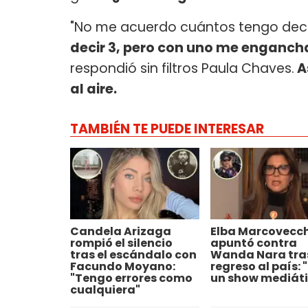
"No me acuerdo cuántos tengo decl
decir 3, pero con uno me engancha
respondió sin filtros Paula Chaves.
A
al aire.
TAMBIÉN TE PUEDE INTERESAR
Candela Arizaga
Elba Marcovecc
rompió el silencio
apuntó contra
tras el escándalo con
Wanda Nara tra
Facundo Moyano:
regreso al país: 
"Tengo errores como
un show mediáti
cualquiera"