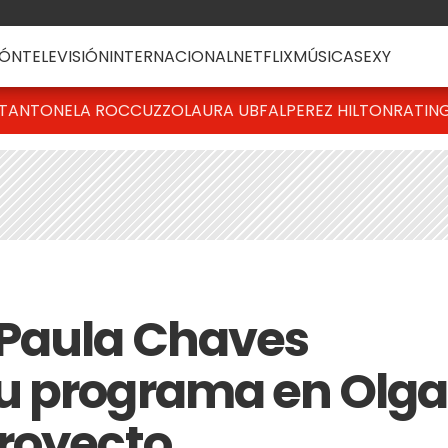
ÓN
TELEVISIÓN
INTERNACIONAL
NETFLIX
MÚSICA
SEXY
T
ANTONELA ROCCUZZO
LAURA UBFAL
PEREZ HILTON
RATIN
 Paula Chaves
u programa en Olga
royecto