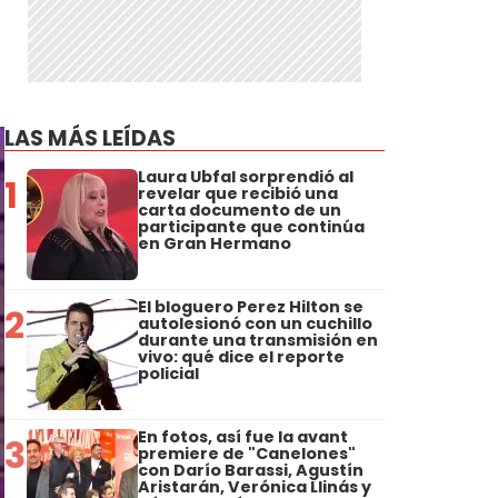
LAS MÁS LEÍDAS
Laura Ubfal sorprendió al
1
revelar que recibió una
carta documento de un
participante que continúa
en Gran Hermano
El bloguero Perez Hilton se
2
autolesionó con un cuchillo
durante una transmisión en
vivo: qué dice el reporte
policial
En fotos, así fue la avant
3
premiere de "Canelones"
con Darío Barassi, Agustín
Aristarán, Verónica Llinás y