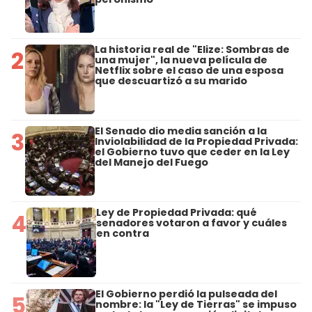
La historia real de "Elize: Sombras de
2
una mujer", la nueva película de
Netflix sobre el caso de una esposa
que descuartizó a su marido
El Senado dio media sanción a la
3
Inviolabilidad de la Propiedad Privada:
el Gobierno tuvo que ceder en la Ley
del Manejo del Fuego
Ley de Propiedad Privada: qué
4
senadores votaron a favor y cuáles
en contra
El Gobierno perdió la pulseada del
5
nombre: la "Ley de Tierras" se impuso