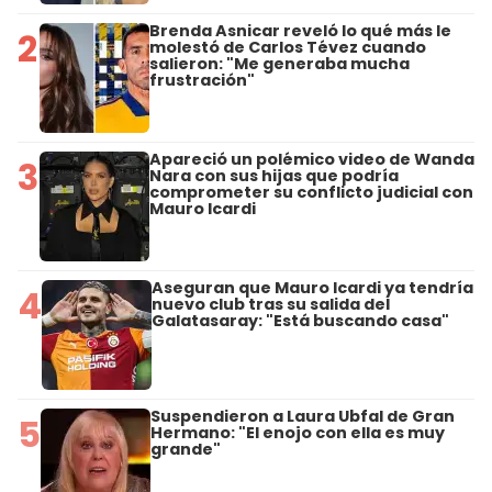
Brenda Asnicar reveló lo qué más le
2
molestó de Carlos Tévez cuando
salieron: "Me generaba mucha
frustración"
Apareció un polémico video de Wanda
3
Nara con sus hijas que podría
comprometer su conflicto judicial con
Mauro Icardi
Aseguran que Mauro Icardi ya tendría
4
nuevo club tras su salida del
Galatasaray: "Está buscando casa"
Suspendieron a Laura Ubfal de Gran
5
Hermano: "El enojo con ella es muy
grande"