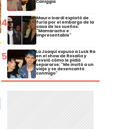
Caniggia
Mauro Icardi explotó de
4
furia por el embargo de la
casa de los sueños:
"Mamaracho e
impresentable"
La Joaqui expuso a Luck Ra
5
en el show de Rosalía y
reveló cómo le pidió
separarse: "Me invitó a un
viaje y se desencantó
conmigo"