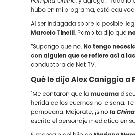
Pampita Online
, y agregó: “Todo lo
hubo en mi programa, está equivoc
Al ser indagada sobre la posible ll
Marcelo Tinelli
, Pampita dijo que
no
“Supongo que no.
No tengo necesi
con alguien que se refiere así a la
conductora de Net TV.
Qué le dijo Alex Caniggia a
"Me contaron que la
mucama
discu
herida de los cuernos no le sana. T
pampeana. Mejorate, ¡sino
la China
escrito el personaje mediático en 
El mensaje del hijo de
Mariana Nan