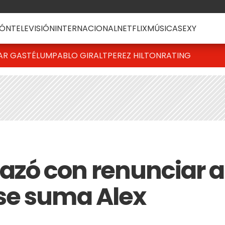
ÓN
TELEVISIÓN
INTERNACIONAL
NETFLIX
MÚSICA
SEXY
AR GASTÉLUM
PABLO GIRALT
PEREZ HILTON
RATING
zó con renunciar a
se suma Alex