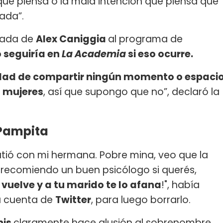
 que piensa o la mala intención que piensa que
ada”.
egada de
Alex Caniggia
al programa de
 seguiría en
La Academia
si eso ocurre.
dad de compartir ningún momento o espaci
s mujeres
, así que supongo que no”, declaró la
 Pampita
tió con mi hermana. Pobre mina, veo que la
e recomiendo un buen psicólogo si querés,
vuelve y a tu marido te lo afana
!", había
su cuenta de
Twitter
, para luego borrarlo.
nis
claramente hace alusión al sobrenombre