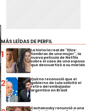
MÁS LEÍDAS DE PERFIL
La historia real de "Elize:
1
Sombras de una mujer", la
nueva película de Netflix
sobre el caso de una esposa
que descuartizó a su marido
Quirno reconoció que el
2
gobierno de Lula solicitó el
retiro del embajador
argentino en Brasil
Cachanosky renunció a una