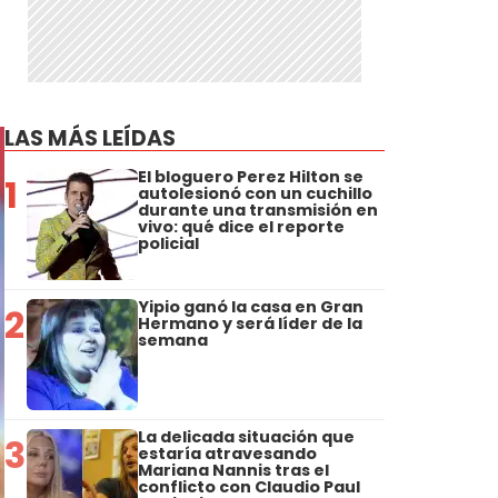
LAS MÁS LEÍDAS
El bloguero Perez Hilton se
1
autolesionó con un cuchillo
durante una transmisión en
vivo: qué dice el reporte
policial
Yipio ganó la casa en Gran
2
Hermano y será líder de la
semana
La delicada situación que
3
estaría atravesando
Mariana Nannis tras el
conflicto con Claudio Paul