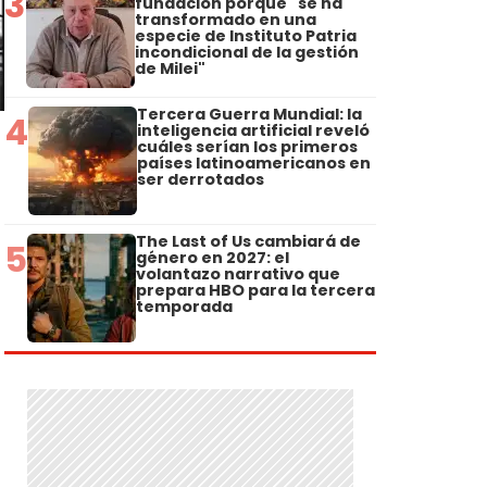
3
fundación porque "se ha
transformado en una
especie de Instituto Patria
incondicional de la gestión
de Milei"
Tercera Guerra Mundial: la
4
inteligencia artificial reveló
cuáles serían los primeros
países latinoamericanos en
ser derrotados
The Last of Us cambiará de
5
género en 2027: el
volantazo narrativo que
prepara HBO para la tercera
temporada