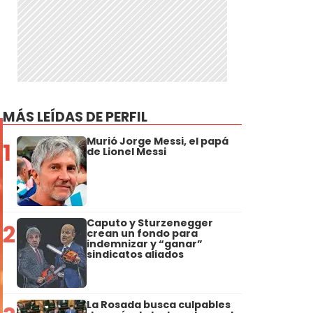
MÁS LEÍDAS DE PERFIL
Murió Jorge Messi, el papá
1
de Lionel Messi
Caputo y Sturzenegger
2
crean un fondo para
indemnizar y “ganar”
sindicatos aliados
La Rosada busca culpables