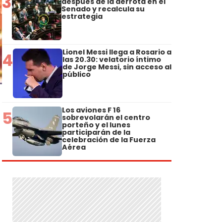
3
después de la derrota en el
Senado y recalcula su
estrategia
Lionel Messi llega a Rosario a
4
las 20.30: velatorio íntimo
de Jorge Messi, sin acceso al
público
Los aviones F 16
5
sobrevolarán el centro
porteño y el lunes
participarán de la
celebración de la Fuerza
Aérea