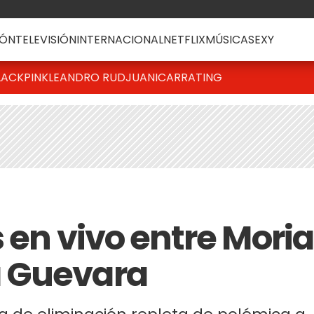
ÓN
TELEVISIÓN
INTERNACIONAL
NETFLIX
MÚSICA
SEXY
LACKPINK
LEANDRO RUD
JUANICAR
RATING
s en vivo entre Moria
 Guevara