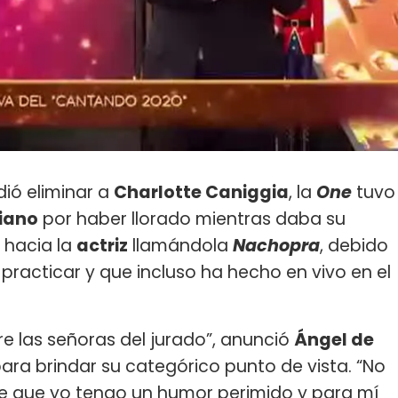
ió eliminar a
Charlotte Caniggia
, la
One
tuvo
Piano
por haber llorado mientras daba su
 hacia la
actriz
llamándola
Nachopra
, debido
practicar y que incluso ha hecho en vivo en el
e las señoras del jurado”, anunció
Ángel de
 para brindar su categórico punto de vista. “No
ce que yo tengo un humor perimido y para mí