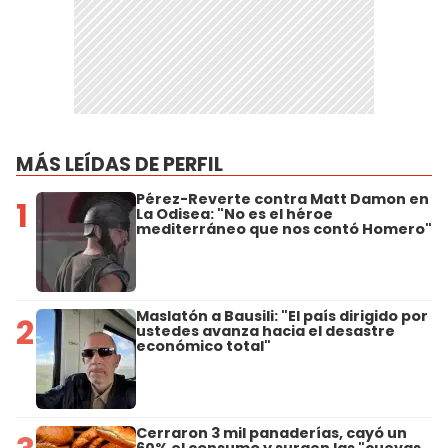
MÁS LEÍDAS DE PERFIL
Pérez-Reverte contra Matt Damon en
1
La Odisea: "No es el héroe
mediterráneo que nos contó Homero"
Maslatón a Bausili: "El país dirigido por
2
ustedes avanza hacia el desastre
económico total"
Cerraron 3 mil panaderías, cayó un
60% el consumo y surgen las "cuevas