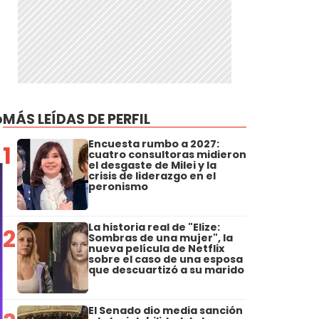
o
MÁS LEÍDAS DE PERFIL
Encuesta rumbo a 2027:
1
cuatro consultoras midieron
el desgaste de Milei y la
crisis de liderazgo en el
peronismo
La historia real de "Elize:
2
Sombras de una mujer", la
nueva película de Netflix
sobre el caso de una esposa
que descuartizó a su marido
El Senado dio media sanción