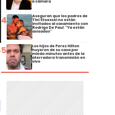
a cámara
Aseguran que los padres de
4
Tini Stoessel no están
invitados al casamiento con
Rodrigo De Paul: "Ya están
avisados"
Los hijos de Perez Hilton
5
huyeron de su casa por
miedo minutos antes de la
aterradora transmisión en
vivo