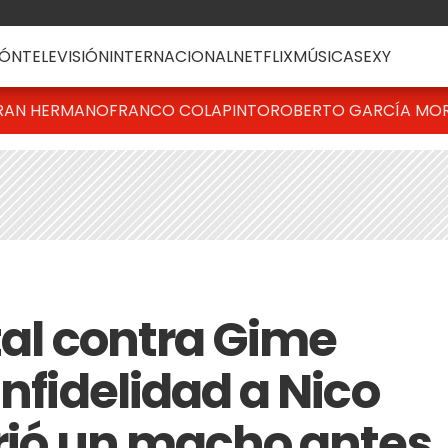
ÓN
TELEVISIÓN
INTERNACIONAL
NETFLIX
MÚSICA
SEXY
RAN HERMANO
FRANCO COLAPINTO
ROBERTO GARCÍA MO
tal contra Gime
infidelidad a Nico
irió un macho antes