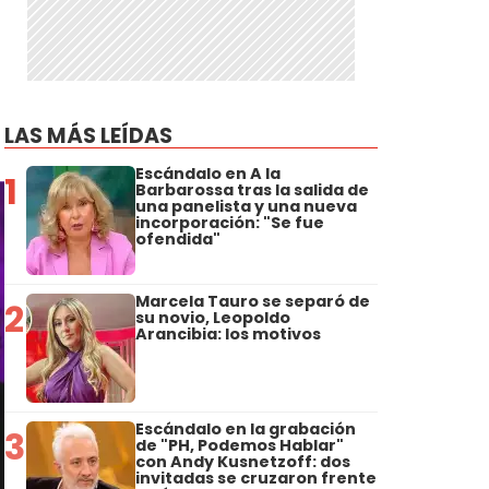
LAS MÁS LEÍDAS
Escándalo en A la
1
Barbarossa tras la salida de
una panelista y una nueva
incorporación: "Se fue
ofendida"
Marcela Tauro se separó de
2
su novio, Leopoldo
Arancibia: los motivos
Escándalo en la grabación
3
de "PH, Podemos Hablar"
con Andy Kusnetzoff: dos
invitadas se cruzaron frente