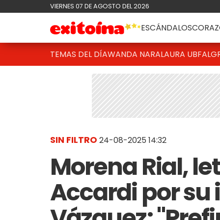
VIERNES 07 DE AGOSTO DEL 2026
ESCÁNDALOS
CORAZ
TEMAS DEL DÍA
WANDA NARA
LAURA UBFAL
G
SIN FILTRO
24-08-2025 14:32
Morena Rial, le
Accardi por su 
Vázquez: "Pref