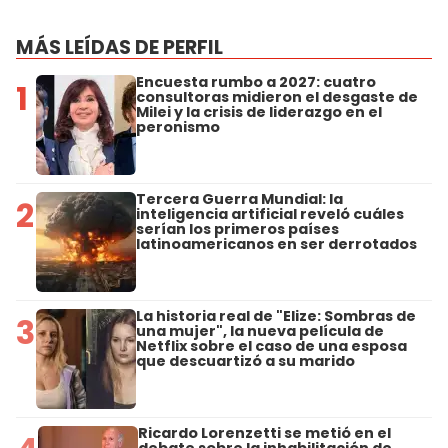
MÁS LEÍDAS DE PERFIL
Encuesta rumbo a 2027: cuatro
1
consultoras midieron el desgaste de
Milei y la crisis de liderazgo en el
peronismo
Tercera Guerra Mundial: la
2
inteligencia artificial reveló cuáles
serían los primeros países
latinoamericanos en ser derrotados
La historia real de "Elize: Sombras de
3
una mujer", la nueva película de
Netflix sobre el caso de una esposa
que descuartizó a su marido
Ricardo Lorenzetti se metió en el