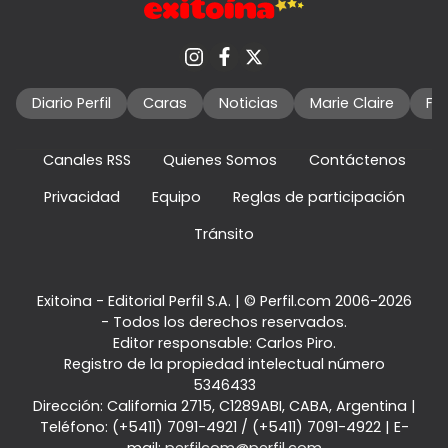
Diario Perfil
Caras
Noticias
Marie Claire
Fo
Canales RSS
Quienes Somos
Contáctenos
Privacidad
Equipo
Reglas de participación
Tránsito
Exitoina - Editorial Perfil S.A.
| © Perfil.com 2006-2026
- Todos los derechos reservados.
Editor responsable: Carlos Piro.
Registro de la propiedad intelectual número
5346433
Dirección:
California 2715
,
C1289ABI
,
CABA, Argentina
|
Teléfono:
(+5411) 7091-4921
/
(+5411) 7091-4922
| E-