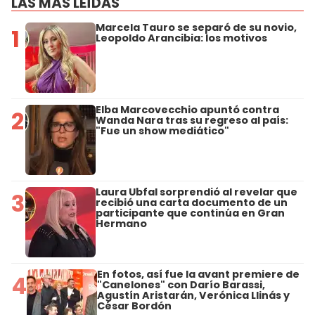
LAS MÁS LEÍDAS
Marcela Tauro se separó de su novio,
1
Leopoldo Arancibia: los motivos
Elba Marcovecchio apuntó contra
2
Wanda Nara tras su regreso al país:
"Fue un show mediático"
Laura Ubfal sorprendió al revelar que
3
recibió una carta documento de un
participante que continúa en Gran
Hermano
En fotos, así fue la avant premiere de
4
"Canelones" con Darío Barassi,
Agustín Aristarán, Verónica Llinás y
César Bordón