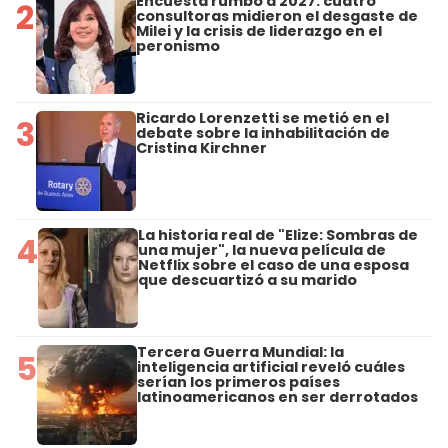
Encuesta rumbo a 2027: cuatro
2
consultoras midieron el desgaste de
Milei y la crisis de liderazgo en el
peronismo
Ricardo Lorenzetti se metió en el
3
debate sobre la inhabilitación de
Cristina Kirchner
La historia real de "Elize: Sombras de
4
una mujer", la nueva película de
Netflix sobre el caso de una esposa
que descuartizó a su marido
Tercera Guerra Mundial: la
5
inteligencia artificial reveló cuáles
serían los primeros países
latinoamericanos en ser derrotados