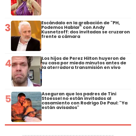
Escándalo en la grabación de "PH,
3
Podemos Hablar" con Andy
Kusnetzoff: dos invitadas se cruzaron
frente a cámara
Los hijos de Perez Hilton huyeron de
4
su casa por miedo minutos antes de
la aterradora transmisión en vivo
Aseguran que los padres de Tini
5
Stoessel no están invitados al
casamiento con Rodrigo De Paul: "Ya
están avisados"