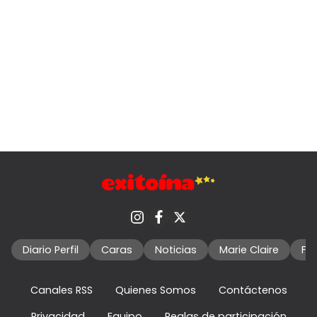
Diario Perfil
Caras
Noticias
Marie Claire
Fo
Canales RSS
Quienes Somos
Contáctenos
Privacidad
Equipo
Reglas de participación