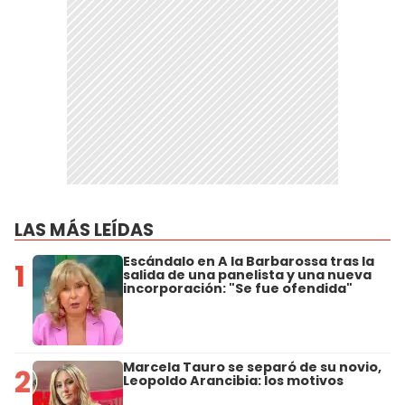
LAS MÁS LEÍDAS
Escándalo en A la Barbarossa tras la
1
salida de una panelista y una nueva
incorporación: "Se fue ofendida"
Marcela Tauro se separó de su novio,
2
Leopoldo Arancibia: los motivos