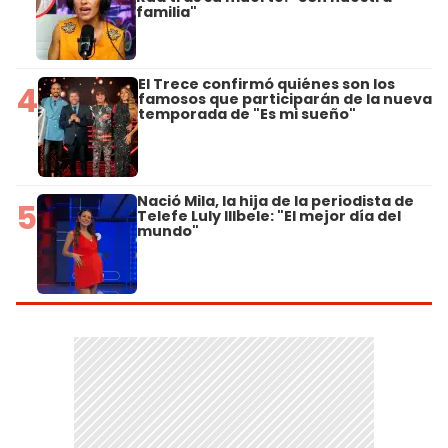
familia"
El Trece confirmó quiénes son los
4
famosos que participarán de la nueva
temporada de "Es mi sueño"
Nació Mila, la hija de la periodista de
5
Telefe Luly Illbele: "El mejor día del
mundo"