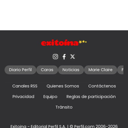
Diario Perfil
Caras
Noticias
Marie Claire
Fo
Canales RSS
Quienes Somos
Contáctenos
Privacidad
Equipo
Reglas de participación
Tránsito
Exitoina - Editorial Perfil S.A.
| © Perfil.com 2006-2026