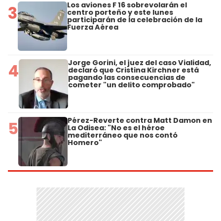
Los aviones F 16 sobrevolarán el
3
centro porteño y este lunes
participarán de la celebración de la
Fuerza Aérea
Jorge Gorini, el juez del caso Vialidad,
4
declaró que Cristina Kirchner está
pagando las consecuencias de
cometer "un delito comprobado"
Pérez-Reverte contra Matt Damon en
5
La Odisea: "No es el héroe
mediterráneo que nos contó
Homero"