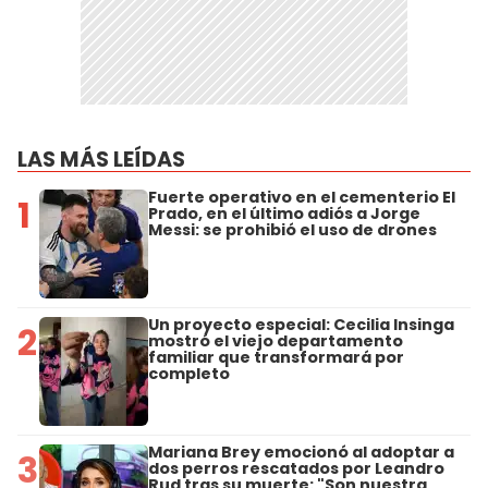
LAS MÁS LEÍDAS
Fuerte operativo en el cementerio El
1
Prado, en el último adiós a Jorge
Messi: se prohibió el uso de drones
Un proyecto especial: Cecilia Insinga
2
mostró el viejo departamento
familiar que transformará por
completo
Mariana Brey emocionó al adoptar a
3
dos perros rescatados por Leandro
Rud tras su muerte: "Son nuestra