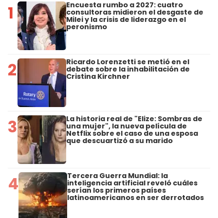
Encuesta rumbo a 2027: cuatro
1
consultoras midieron el desgaste de
Milei y la crisis de liderazgo en el
peronismo
Ricardo Lorenzetti se metió en el
2
debate sobre la inhabilitación de
Cristina Kirchner
La historia real de "Elize: Sombras de
3
una mujer", la nueva película de
Netflix sobre el caso de una esposa
que descuartizó a su marido
Tercera Guerra Mundial: la
4
inteligencia artificial reveló cuáles
serían los primeros países
latinoamericanos en ser derrotados