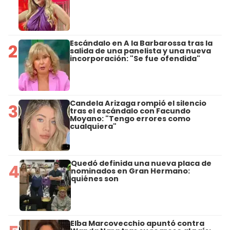
Escándalo en A la Barbarossa tras la
2
salida de una panelista y una nueva
incorporación: "Se fue ofendida"
Candela Arizaga rompió el silencio
3
tras el escándalo con Facundo
Moyano: "Tengo errores como
cualquiera"
Quedó definida una nueva placa de
4
nominados en Gran Hermano:
quiénes son
Elba Marcovecchio apuntó contra