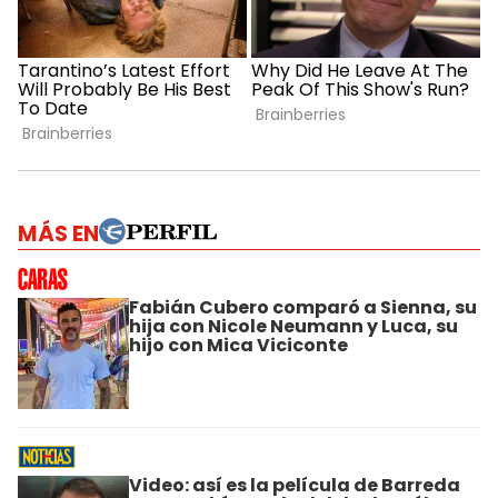
MÁS EN
Fabián Cubero comparó a Sienna, su
hija con Nicole Neumann y Luca, su
hijo con Mica Viciconte
Video: así es la película de Barreda