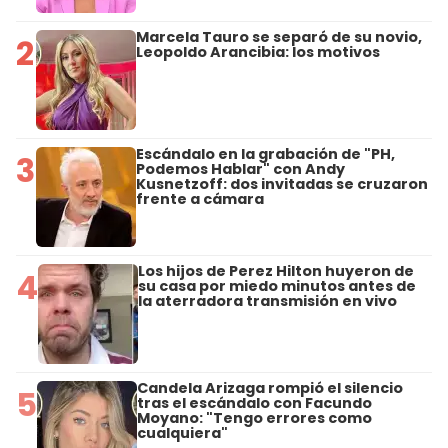
Marcela Tauro se separó de su novio,
2
Leopoldo Arancibia: los motivos
Escándalo en la grabación de "PH,
3
Podemos Hablar" con Andy
Kusnetzoff: dos invitadas se cruzaron
frente a cámara
Los hijos de Perez Hilton huyeron de
4
su casa por miedo minutos antes de
la aterradora transmisión en vivo
Candela Arizaga rompió el silencio
5
tras el escándalo con Facundo
Moyano: "Tengo errores como
cualquiera"