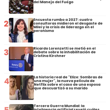
del Manejo del Fuego
Encuesta rumbo a 2027: cuatro
2
consultoras midieron el desgaste de
Milei y la crisis de liderazgo en el
peronismo
Ricardo Lorenzetti se metió en el
3
debate sobre la inhabilitación de
Cristina Kirchner
La historia real de "Elize: Sombras de
4
una mujer", la nueva película de
Netflix sobre el caso de una esposa
que descuartizó a su marido
Tercera Guerra Mundial: la
5
inteligencia artificial reveló cuáles