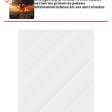
serían los primeros países
latinoamericanos en ser derrotados