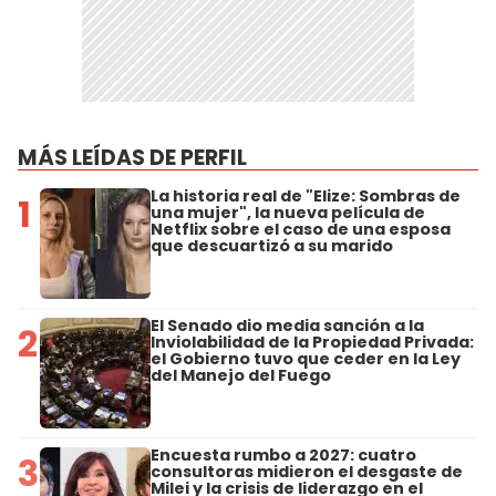
MÁS LEÍDAS DE PERFIL
La historia real de "Elize: Sombras de
1
una mujer", la nueva película de
Netflix sobre el caso de una esposa
que descuartizó a su marido
El Senado dio media sanción a la
2
Inviolabilidad de la Propiedad Privada:
el Gobierno tuvo que ceder en la Ley
del Manejo del Fuego
Encuesta rumbo a 2027: cuatro
3
consultoras midieron el desgaste de
Milei y la crisis de liderazgo en el