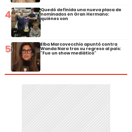
Quedó definida una nueva placa de
4
nominados en Gran Hermano:
quiénes son
Elba Marcovecchio apuntó contra
5
Wanda Nara tras su regreso al país:
"Fue un show mediático"