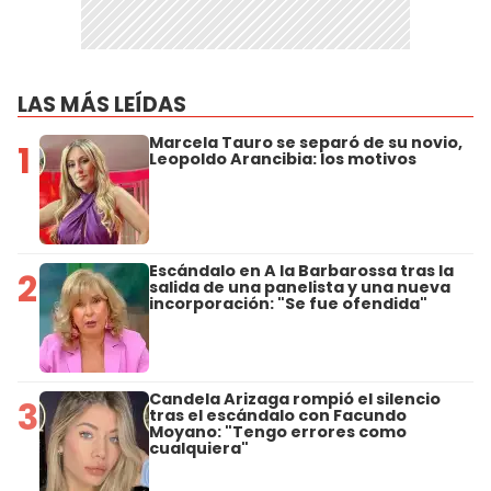
LAS MÁS LEÍDAS
Marcela Tauro se separó de su novio,
1
Leopoldo Arancibia: los motivos
Escándalo en A la Barbarossa tras la
2
salida de una panelista y una nueva
incorporación: "Se fue ofendida"
Candela Arizaga rompió el silencio
3
tras el escándalo con Facundo
Moyano: "Tengo errores como
cualquiera"