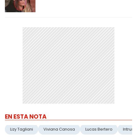
EN ESTA NOTA
Lizy Tagliani
Viviana Canosa
Lucas Bertero
Intruso