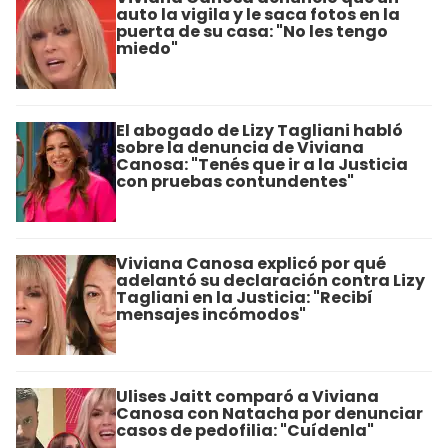
auto la vigila y le saca fotos en la
puerta de su casa: "No les tengo
miedo"
El abogado de Lizy Tagliani habló
sobre la denuncia de Viviana
Canosa: "Tenés que ir a la Justicia
con pruebas contundentes"
Viviana Canosa explicó por qué
adelantó su declaración contra Lizy
Tagliani en la Justicia: "Recibí
mensajes incómodos"
Ulises Jaitt comparó a Viviana
Canosa con Natacha por denunciar
casos de pedofilia: "Cuídenla"