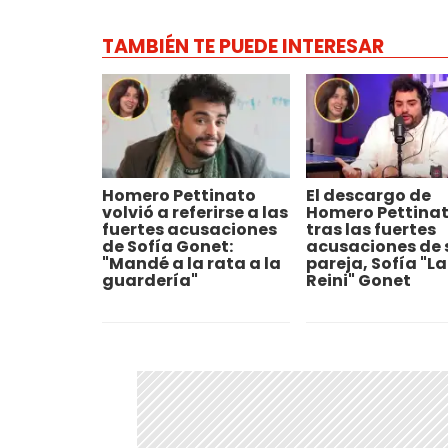
TAMBIÉN TE PUEDE INTERESAR
Homero Pettinato
El descargo de
volvió a referirse a las
Homero Pettina
fuertes acusaciones
tras las fuertes
de Sofía Gonet:
acusaciones de 
"Mandé a la rata a la
pareja, Sofía "La
guardería"
Reini" Gonet