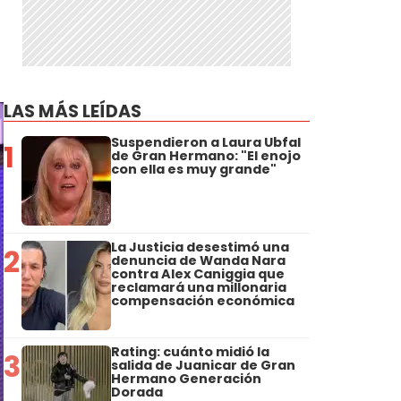
LAS MÁS LEÍDAS
Suspendieron a Laura Ubfal
1
de Gran Hermano: "El enojo
con ella es muy grande"
La Justicia desestimó una
2
denuncia de Wanda Nara
contra Alex Caniggia que
reclamará una millonaria
compensación económica
Rating: cuánto midió la
3
salida de Juanicar de Gran
Hermano Generación
Dorada