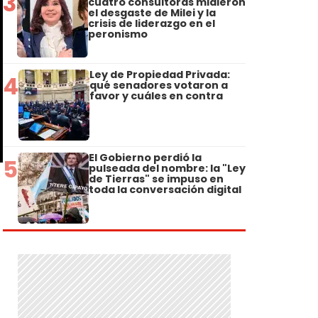
3
cuatro consultoras midieron
el desgaste de Milei y la
crisis de liderazgo en el
peronismo
Ley de Propiedad Privada:
4
qué senadores votaron a
favor y cuáles en contra
El Gobierno perdió la
5
pulseada del nombre: la "Ley
de Tierras" se impuso en
toda la conversación digital