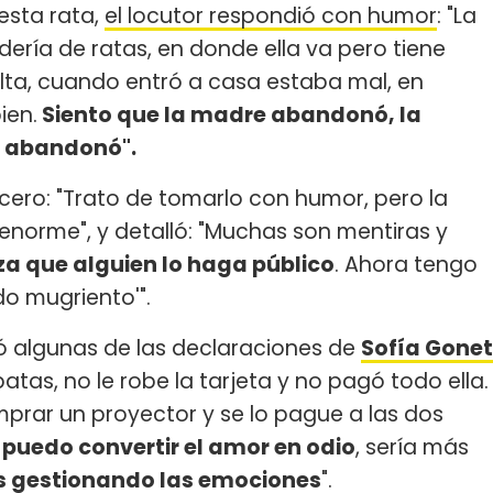
esta rata,
el locutor respondió con humor
: "La
dería de ratas, en donde ella va pero tiene
elta, cuando entró a casa estaba mal, en
ien.
Siento que la madre abandonó, la
e abandonó".
cero: "Trato de tomarlo con humor, pero la
enorme", y detalló: "Muchas son mentiras y
eza que alguien lo haga público
. Ahora tengo
o mugriento'".
ó algunas de las declaraciones de
Sofía Gonet
tas, no le robe la tarjeta y no pagó todo ella.
mprar un proyector y se lo pague a las dos
 puedo convertir el amor en odio
, sería más
s gestionando las emociones
".