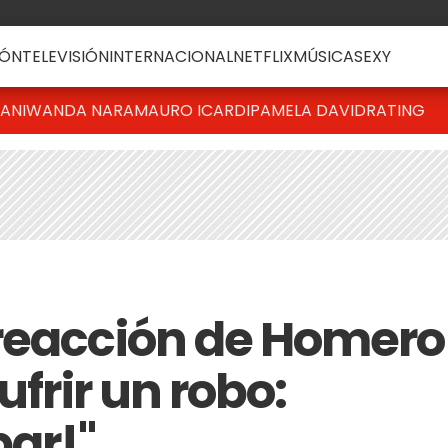
ÓN
TELEVISIÓN
INTERNACIONAL
NETFLIX
MÚSICA
SEXY
IANI
WANDA NARA
MAURO ICARDI
PAMELA DAVID
RATING
reacción de Homero
ufrir un robo:
bar!"