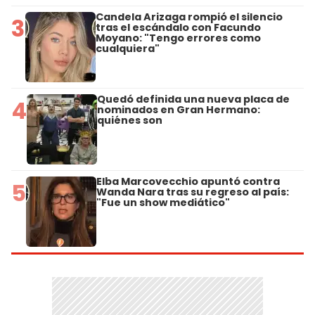
Candela Arizaga rompió el silencio
3
tras el escándalo con Facundo
Moyano: "Tengo errores como
cualquiera"
Quedó definida una nueva placa de
4
nominados en Gran Hermano:
quiénes son
Elba Marcovecchio apuntó contra
5
Wanda Nara tras su regreso al país:
"Fue un show mediático"