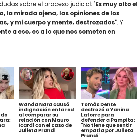
dudas sobre el proceso judicial: "
Es muy alto e
io, la mirada ajena, las opiniones de los
tas, y mi cuerpo y mente, destrozados
". Y
nte a eso, es a lo que nos someten en
Wanda Nara causó
Tomás Dente
indignación en la red
destrozó a Yanina
odo
al comparar su
Latorre para
ara:
relación con Mauro
defender a Pampita:
na
Icardi con el caso de
"No tiene que sentir
Julieta Prandi
empatía por Julieta
Prandi"