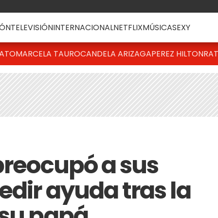
ÓN
TELEVISIÓN
INTERNACIONAL
NETFLIX
MÚSICA
SEXY
BATO
MARCELA TAURO
CANDELA ARIZAGA
PEREZ HILTON
RAT
 preocupó a sus
edir ayuda tras la
 su papá