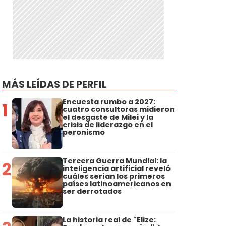
MÁS LEÍDAS DE PERFIL
Encuesta rumbo a 2027:
1
cuatro consultoras midieron
el desgaste de Milei y la
crisis de liderazgo en el
peronismo
Tercera Guerra Mundial: la
2
inteligencia artificial reveló
cuáles serían los primeros
países latinoamericanos en
ser derrotados
La historia real de "Elize: