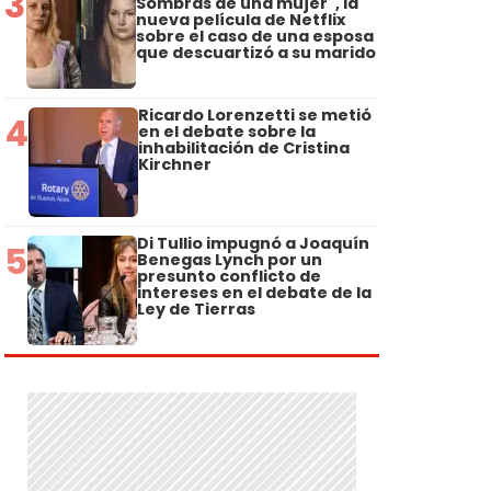
3
Sombras de una mujer", la
nueva película de Netflix
sobre el caso de una esposa
que descuartizó a su marido
Ricardo Lorenzetti se metió
4
en el debate sobre la
inhabilitación de Cristina
Kirchner
Di Tullio impugnó a Joaquín
5
Benegas Lynch por un
presunto conflicto de
intereses en el debate de la
Ley de Tierras