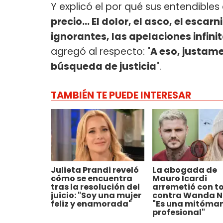
Y explicó el por qué sus entendibles 
precio… El dolor, el asco, el escarn
ignorantes, las apelaciones infini
agregó al respecto: "
A eso, justame
búsqueda de justicia
".
TAMBIÉN TE PUEDE INTERESAR
Julieta Prandi reveló
La abogada de
cómo se encuentra
Mauro Icardi
tras la resolución del
arremetió con t
juicio: "Soy una mujer
contra Wanda N
feliz y enamorada"
"Es una mitóma
profesional"