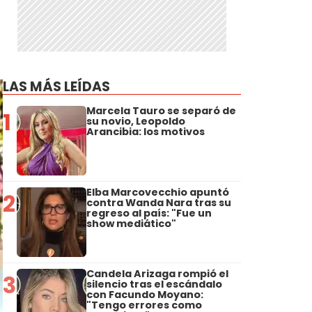
LAS MÁS LEÍDAS
Marcela Tauro se separó de
1
su novio, Leopoldo
Arancibia: los motivos
Elba Marcovecchio apuntó
2
contra Wanda Nara tras su
regreso al país: "Fue un
show mediático"
Candela Arizaga rompió el
3
silencio tras el escándalo
con Facundo Moyano:
"Tengo errores como