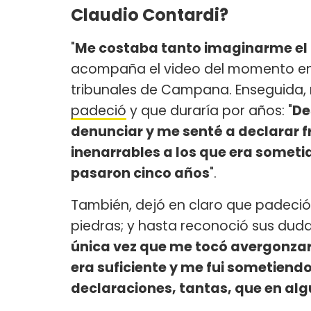
Claudio Contardi?
"
Me costaba tanto imaginarme el f
acompaña el video del momento en e
tribunales de Campana. Enseguida
padeció
y que duraría por años: "
De
denunciar y me senté a declarar f
inenarrables a los que era sometid
pasaron cinco años
".
También, dejó en claro que padeci
piedras; y hasta reconoció sus duda
única vez que me tocó avergonzarm
era suficiente y me fui sometiendo 
declaraciones, tantas, que en al