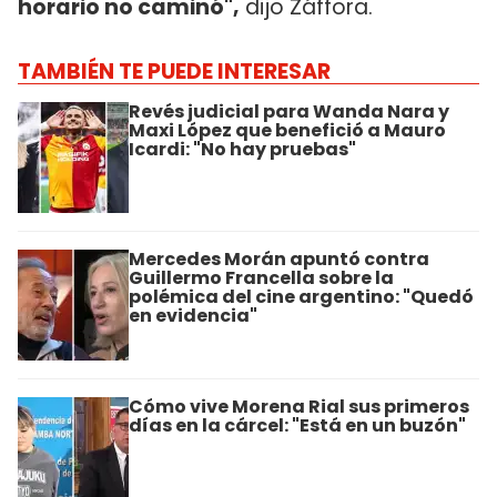
horario no caminó",
dijo Záffora.
TAMBIÉN TE PUEDE INTERESAR
Revés judicial para Wanda Nara y
Maxi López que benefició a Mauro
Icardi: "No hay pruebas"
Mercedes Morán apuntó contra
Guillermo Francella sobre la
polémica del cine argentino: "Quedó
en evidencia"
Cómo vive Morena Rial sus primeros
días en la cárcel: "Está en un buzón"