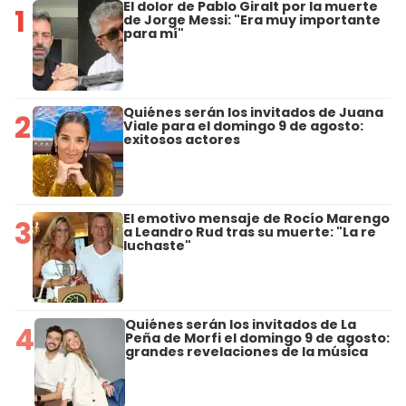
El dolor de Pablo Giralt por la muerte
1
de Jorge Messi: "Era muy importante
para mí"
Quiénes serán los invitados de Juana
2
Viale para el domingo 9 de agosto:
exitosos actores
El emotivo mensaje de Rocío Marengo
3
a Leandro Rud tras su muerte: "La re
luchaste"
Quiénes serán los invitados de La
4
Peña de Morfi el domingo 9 de agosto:
grandes revelaciones de la música