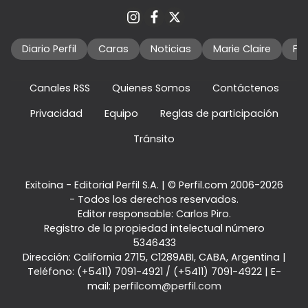
Diario Perfil
Caras
Noticias
Marie Claire
Fo
Canales RSS
Quienes Somos
Contáctenos
Privacidad
Equipo
Reglas de participación
Tránsito
Exitoina - Editorial Perfil S.A.
| © Perfil.com 2006-2026
- Todos los derechos reservados.
Editor responsable: Carlos Piro.
Registro de la propiedad intelectual número
5346433
Dirección:
California 2715
,
C1289ABI
,
CABA, Argentina
|
Teléfono:
(+5411) 7091-4921
/
(+5411) 7091-4922
| E-
mail:
perfilcom@perfil.com