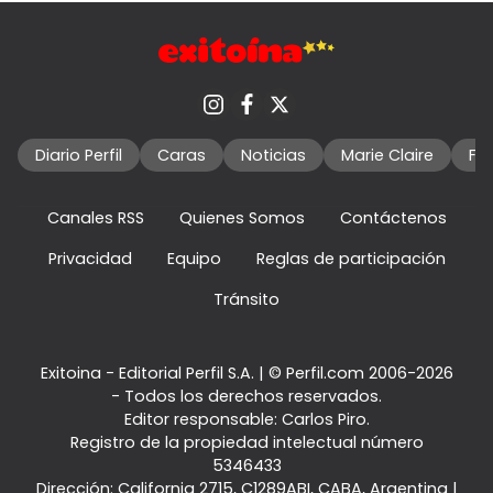
Diario Perfil
Caras
Noticias
Marie Claire
Fo
Canales RSS
Quienes Somos
Contáctenos
Privacidad
Equipo
Reglas de participación
Tránsito
Exitoina - Editorial Perfil S.A.
| © Perfil.com 2006-2026
- Todos los derechos reservados.
Editor responsable: Carlos Piro.
Registro de la propiedad intelectual número
5346433
Dirección:
California 2715
,
C1289ABI
,
CABA, Argentina
|