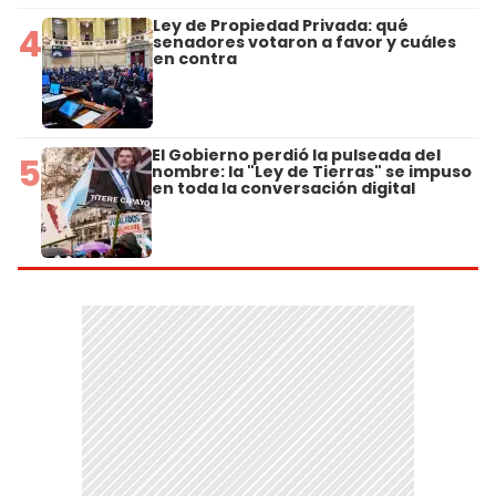
Ley de Propiedad Privada: qué
4
senadores votaron a favor y cuáles
en contra
El Gobierno perdió la pulseada del
5
nombre: la "Ley de Tierras" se impuso
en toda la conversación digital