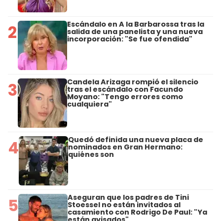
Escándalo en A la Barbarossa tras la
2
salida de una panelista y una nueva
incorporación: "Se fue ofendida"
Candela Arizaga rompió el silencio
3
tras el escándalo con Facundo
Moyano: "Tengo errores como
cualquiera"
Quedó definida una nueva placa de
4
nominados en Gran Hermano:
quiénes son
Aseguran que los padres de Tini
5
Stoessel no están invitados al
casamiento con Rodrigo De Paul: "Ya
están avisados"