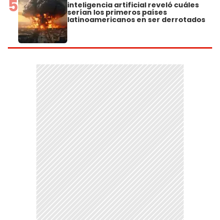
5
inteligencia artificial reveló cuáles
serían los primeros países
latinoamericanos en ser derrotados