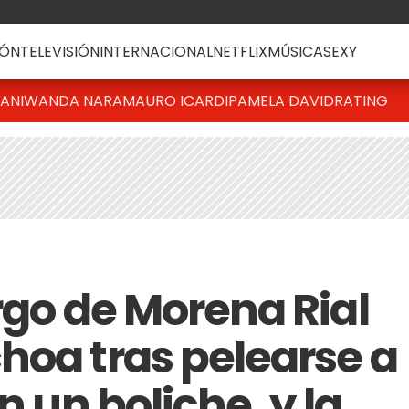
ÓN
TELEVISIÓN
INTERNACIONAL
NETFLIX
MÚSICA
SEXY
IANI
WANDA NARA
MAURO ICARDI
PAMELA DAVID
RATING
rgo de Morena Rial
hoa tras pelearse a
n un boliche, y la