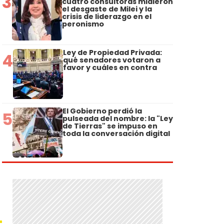
3
cuatro consultoras midieron
el desgaste de Milei y la
crisis de liderazgo en el
peronismo
Ley de Propiedad Privada:
4
qué senadores votaron a
favor y cuáles en contra
El Gobierno perdió la
5
pulseada del nombre: la "Ley
de Tierras" se impuso en
toda la conversación digital