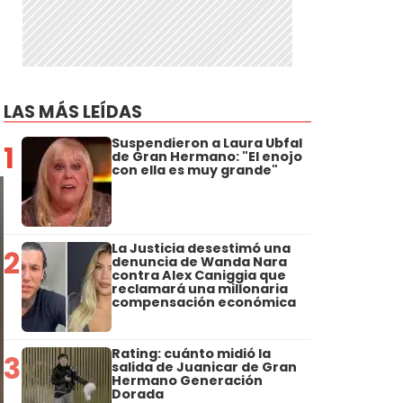
LAS MÁS LEÍDAS
Suspendieron a Laura Ubfal
1
de Gran Hermano: "El enojo
con ella es muy grande"
La Justicia desestimó una
2
denuncia de Wanda Nara
contra Alex Caniggia que
reclamará una millonaria
compensación económica
Rating: cuánto midió la
3
salida de Juanicar de Gran
Hermano Generación
Dorada