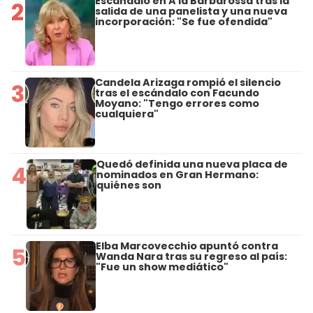
Escándalo en A la Barbarossa tras la
2
salida de una panelista y una nueva
incorporación: "Se fue ofendida"
Candela Arizaga rompió el silencio
3
tras el escándalo con Facundo
Moyano: "Tengo errores como
cualquiera"
Quedó definida una nueva placa de
4
nominados en Gran Hermano:
quiénes son
Elba Marcovecchio apuntó contra
5
Wanda Nara tras su regreso al país:
"Fue un show mediático"