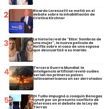
Ricardo Lorenzetti se metió en el
2
debate sobre la inhabilitación de
Cristina Kirchner
La historia real de "Elize: Sombras de
3
una mujer", la nueva película de
Netflix sobre el caso de una esposa
que descuartizó a su marido
Tercera Guerra Mundial: la
4
inteligencia artificial reveló cuáles
serían los primeros países
latinoamericanos en ser derrotados
Di Tullio impugnó a Joaquín Benegas
5
Lynch por un presunto conflicto de
intereses en el debate de la Ley de
Tierras