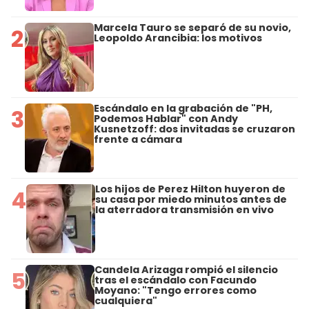
Marcela Tauro se separó de su novio,
2
Leopoldo Arancibia: los motivos
Escándalo en la grabación de "PH,
3
Podemos Hablar" con Andy
Kusnetzoff: dos invitadas se cruzaron
frente a cámara
Los hijos de Perez Hilton huyeron de
4
su casa por miedo minutos antes de
la aterradora transmisión en vivo
Candela Arizaga rompió el silencio
5
tras el escándalo con Facundo
Moyano: "Tengo errores como
cualquiera"