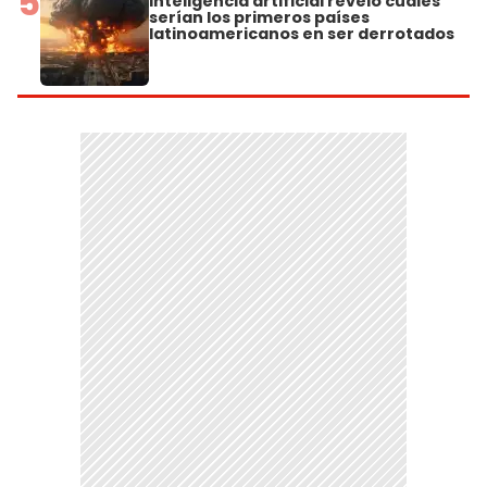
5
inteligencia artificial reveló cuáles
serían los primeros países
latinoamericanos en ser derrotados