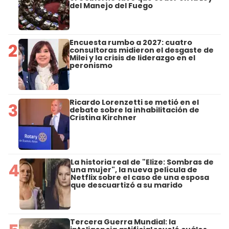
del Manejo del Fuego
Encuesta rumbo a 2027: cuatro
2
consultoras midieron el desgaste de
Milei y la crisis de liderazgo en el
peronismo
Ricardo Lorenzetti se metió en el
3
debate sobre la inhabilitación de
Cristina Kirchner
La historia real de "Elize: Sombras de
4
una mujer", la nueva película de
Netflix sobre el caso de una esposa
que descuartizó a su marido
Tercera Guerra Mundial: la