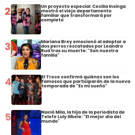
Un proyecto especial: Cecilia Insinga
2
mostró el viejo departamento
familiar que transformará por
completo
Mariana Brey emocionó al adoptar a
3
dos perros rescatados por Leandro
Rud tras su muerte: "Son nuestra
familia"
El Trece confirmó quiénes son los
4
famosos que participarán de la nueva
temporada de "Es mi sueño"
Nació Mila, la hija de la periodista de
5
Telefe Luly Illbele: "El mejor día del
mundo"