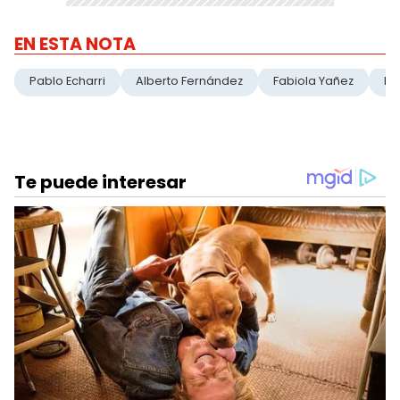
EN ESTA NOTA
Pablo Echarri
Alberto Fernández
Fabiola Yañez
Fu