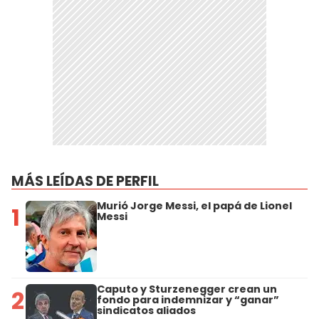
MÁS LEÍDAS DE PERFIL
Murió Jorge Messi, el papá de Lionel
1
Messi
Caputo y Sturzenegger crean un
2
fondo para indemnizar y “ganar”
sindicatos aliados