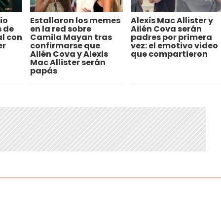
io
Estallaron los memes
Alexis Mac Allister y
s de
en la red sobre
Ailén Cova serán
al con
Camila Mayan tras
padres por primera
er
confirmarse que
vez: el emotivo video
Ailén Cova y Alexis
que compartieron
Mac Allister serán
papás