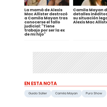
La mamá de Alexis
Camila Mayan d
Mac Allister destrozó
detalles inédito
a Camila Mayan tras
su situación leg
conocerse el fallo
Alexis Mac Allist
judicial: "Tiene
trabajo por ser la ex
de mi hijo"
EN ESTA NOTA
Guido Süller
Camila Mayan
Puro Show