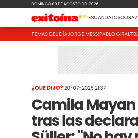
DOMINGO 09 DE AGOSTO DEL 2026
ESCÁNDALOS
CORAZ
TEMAS DEL DÍA
JORGE MESSI
PABLO GIRALT
B
¿QUÉ DIJO?
20-07-2025 21:37
Camila Mayan r
tras las declar
Süller: "No hay