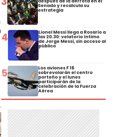
3
después de la derrota en el
Senado y recalcula su
estrategia
s
a
Lionel Messi llega a Rosario a
4
las 20.30: velatorio íntimo
de Jorge Messi, sin acceso al
público
n
Los aviones F 16
5
sobrevolarán el centro
porteño y el lunes
participarán de la
celebración de la Fuerza
Aérea