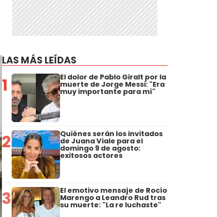
LAS MÁS LEÍDAS
El dolor de Pablo Giralt por la
1
muerte de Jorge Messi: "Era
muy importante para mí"
Quiénes serán los invitados
2
de Juana Viale para el
domingo 9 de agosto:
exitosos actores
El emotivo mensaje de Rocío
3
Marengo a Leandro Rud tras
su muerte: "La re luchaste"