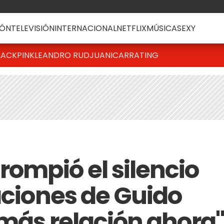
ÓN
TELEVISIÓN
INTERNACIONAL
NETFLIX
MÚSICA
SEXY
LACKPINK
LEANDRO RUD
JUANICAR
RATING
ompió el silencio
aciones de Guido
 más relación ahora"