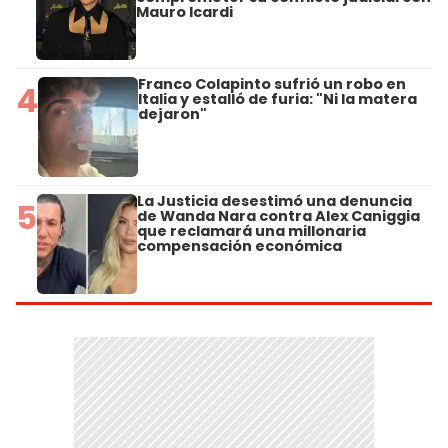
Mauro Icardi
Franco Colapinto sufrió un robo en
4
Italia y estalló de furia: "Ni la matera
dejaron"
La Justicia desestimó una denuncia
5
de Wanda Nara contra Alex Caniggia
que reclamará una millonaria
compensación económica