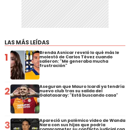
LAS MÁS LEÍDAS
Brenda Asnicar reveló lo qué más le
1
molestó de Carlos Tévez cuando
salieron: "Me generaba mucha
frustración"
Aseguran que Mauro Icardi ya tendría
2
nuevo club tras su salida del
Galatasaray: "Está buscando casa"
Apareció un polémico video de Wanda
3
Nara con sus hijas que podría
comprometer su conflicto judicial con