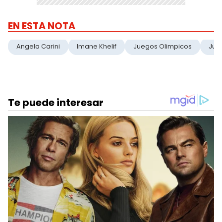
EN ESTA NOTA
Angela Carini
Imane Khelif
Juegos Olimpicos
Jue