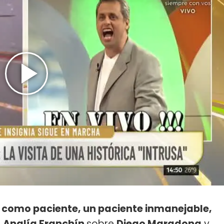
él como paciente, un paciente inmanejable,
ó
Analía Franchín
sobre
Diego Maradona
y