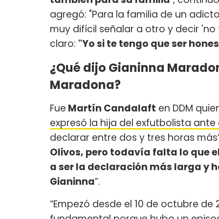
agregó: "Para la familia de un adic
muy difícil señalar a otro y decir 'no
claro:
"Yo si te tengo que ser hones
¿Qué dijo Gianinna Maradona
Maradona?
Fue
Martín Candalaft
en DDM quie
expresó la hija del exfutbolista ante 
declarar entre dos y tres horas más”
Olivos, pero todavía falta lo que e
a ser la declaración más larga y 
Gianinna
”.
“Empezó desde el 10 de octubre de 
fundamental porque hubo un episodi