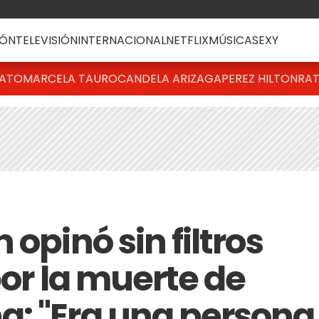
ÓN
TELEVISIÓN
INTERNACIONAL
NETFLIX
MÚSICA
SEXY
BATO
MARCELA TAURO
CANDELA ARIZAGA
PEREZ HILTON
RAT
 opinó sin filtros
por la muerte de
: "Era una persona