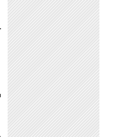
.
a
n