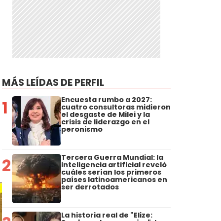
MÁS LEÍDAS DE PERFIL
Encuesta rumbo a 2027:
1
cuatro consultoras midieron
el desgaste de Milei y la
crisis de liderazgo en el
peronismo
Tercera Guerra Mundial: la
2
inteligencia artificial reveló
cuáles serían los primeros
países latinoamericanos en
ser derrotados
La historia real de "Elize: