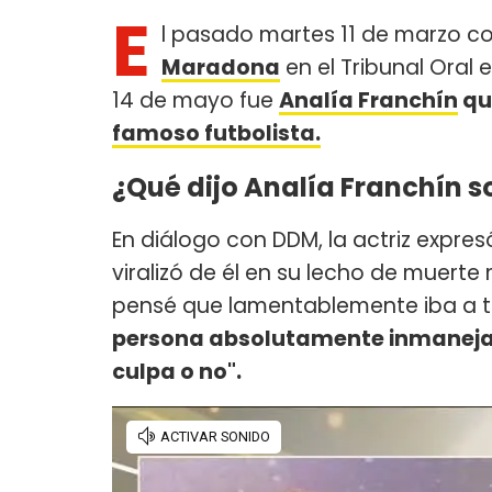
E
l pasado martes 11 de marzo 
Maradona
en el Tribunal Oral 
14 de mayo fue
Analía Franchín
qui
famoso futbolista.
¿Qué dijo Analía Franchín s
En diálogo con DDM, la actriz expres
viralizó de él en su lecho de muer
pensé que lamentablemente iba a ter
persona absolutamente inmanejabl
culpa o no".