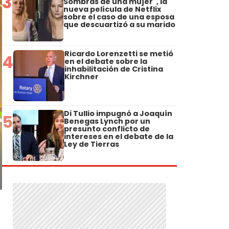
3
Sombras de una mujer", la
nueva película de Netflix
sobre el caso de una esposa
que descuartizó a su marido
Ricardo Lorenzetti se metió
4
en el debate sobre la
inhabilitación de Cristina
Kirchner
Di Tullio impugnó a Joaquín
5
Benegas Lynch por un
presunto conflicto de
intereses en el debate de la
Ley de Tierras