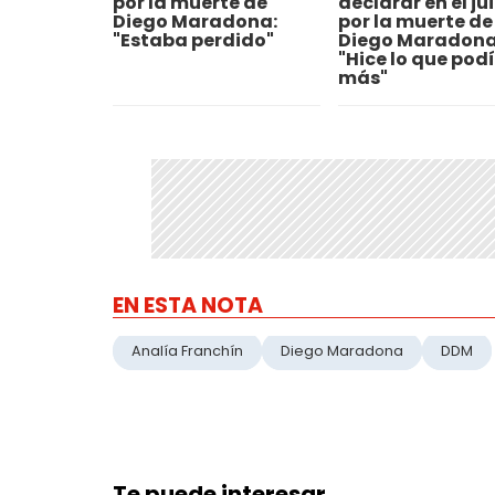
por la muerte de
declarar en el ju
Diego Maradona:
por la muerte de
"Estaba perdido"
Diego Maradona
"Hice lo que podí
más"
EN ESTA NOTA
Analía Franchín
Diego Maradona
DDM