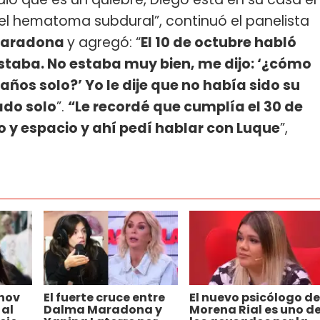
 el hematoma subdural”, continuó el panelista
Maradona
y agregó: “
El 10 de octubre habló
staba. No estaba muy bien, me dijo: ‘¿cómo
años solo?’ Yo le dije que no había sido su
ado solo
”.
“Le recordé que cumplía el 30 de
 y espacio y ahí pedí hablar con Luque
”,
hov
El fuerte cruce entre
El nuevo psicólogo de
 al
Dalma Maradona y
Morena Rial es uno d