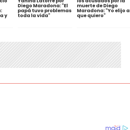
icio
Yanina Latorre por
los acusados por la
Diego Maradona: "El
muerte de Diego
:
papá tuvo problemas
Maradona: "Yo elijo a
a y
toda la vida"
que quiero"