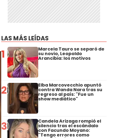
LAS MÁS LEÍDAS
Marcela Tauro se separó de
1
su novio, Leopoldo
Arancibia: los motivos
Elba Marcovecchio apuntó
2
contra Wanda Nara tras su
regreso al país: "Fue un
show mediático"
Candela Arizaga rompió el
3
silencio tras el escándalo
con Facundo Moyano:
"Tengo errores como