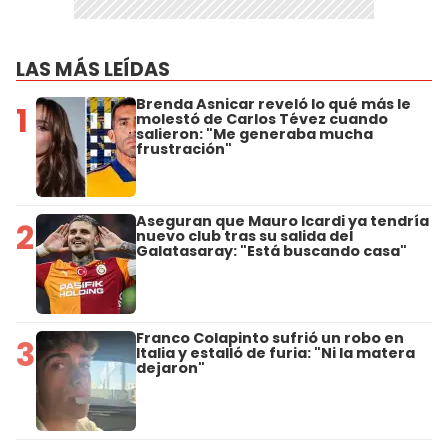
LAS MÁS LEÍDAS
Brenda Asnicar reveló lo qué más le
1
molestó de Carlos Tévez cuando
salieron: "Me generaba mucha
frustración"
Aseguran que Mauro Icardi ya tendría
2
nuevo club tras su salida del
Galatasaray: "Está buscando casa"
Franco Colapinto sufrió un robo en
3
Italia y estalló de furia: "Ni la matera
dejaron"