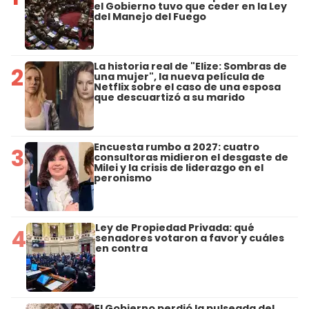
el Gobierno tuvo que ceder en la Ley
del Manejo del Fuego
La historia real de "Elize: Sombras de
2
una mujer", la nueva película de
Netflix sobre el caso de una esposa
que descuartizó a su marido
Encuesta rumbo a 2027: cuatro
3
consultoras midieron el desgaste de
Milei y la crisis de liderazgo en el
peronismo
Ley de Propiedad Privada: qué
4
senadores votaron a favor y cuáles
en contra
El Gobierno perdió la pulseada del