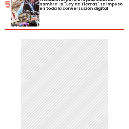
5
nombre: la "Ley de Tierras" se impuso
en toda la conversación digital