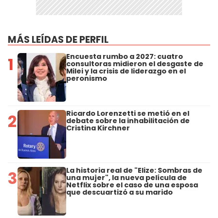
MÁS LEÍDAS DE PERFIL
Encuesta rumbo a 2027: cuatro
1
consultoras midieron el desgaste de
Milei y la crisis de liderazgo en el
peronismo
Ricardo Lorenzetti se metió en el
2
debate sobre la inhabilitación de
Cristina Kirchner
La historia real de "Elize: Sombras de
3
una mujer", la nueva película de
Netflix sobre el caso de una esposa
que descuartizó a su marido