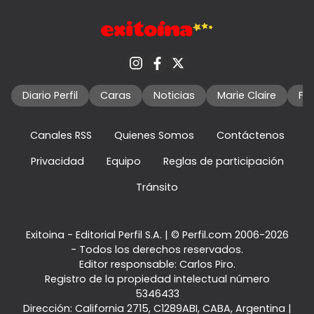
Diario Perfil
Caras
Noticias
Marie Claire
Fo
Canales RSS
Quienes Somos
Contáctenos
Privacidad
Equipo
Reglas de participación
Tránsito
Exitoina - Editorial Perfil S.A.
| © Perfil.com 2006-2026
- Todos los derechos reservados.
Editor responsable: Carlos Piro.
Registro de la propiedad intelectual número
5346433
Dirección:
California 2715
,
C1289ABI
,
CABA, Argentina
|