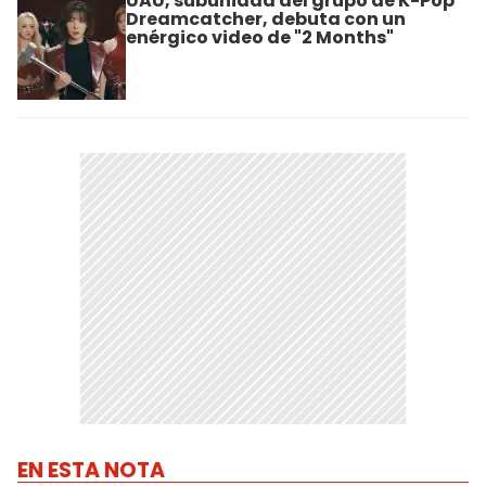
UAU, subunidad del grupo de K-Pop
Dreamcatcher, debuta con un
enérgico video de "2 Months"
EN ESTA NOTA