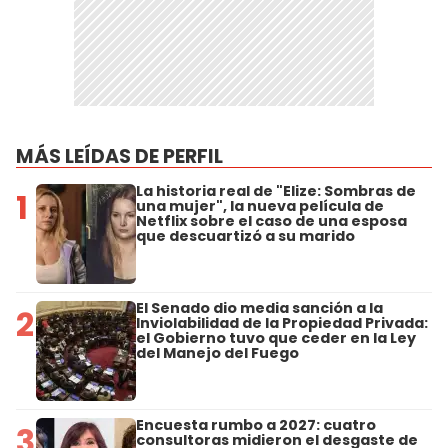
MÁS LEÍDAS DE PERFIL
La historia real de "Elize: Sombras de
1
una mujer", la nueva película de
Netflix sobre el caso de una esposa
que descuartizó a su marido
El Senado dio media sanción a la
2
Inviolabilidad de la Propiedad Privada:
el Gobierno tuvo que ceder en la Ley
del Manejo del Fuego
Encuesta rumbo a 2027: cuatro
3
consultoras midieron el desgaste de