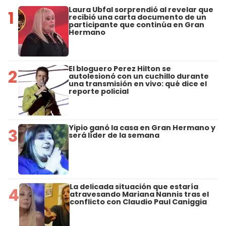
Laura Ubfal sorprendió al revelar que
1
recibió una carta documento de un
participante que continúa en Gran
Hermano
El bloguero Perez Hilton se
2
autolesionó con un cuchillo durante
una transmisión en vivo: qué dice el
reporte policial
Yipio ganó la casa en Gran Hermano y
3
será líder de la semana
La delicada situación que estaría
4
atravesando Mariana Nannis tras el
conflicto con Claudio Paul Caniggia