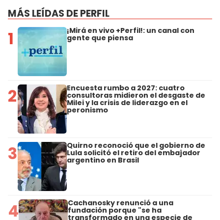
MÁS LEÍDAS DE PERFIL
¡Mirá en vivo +Perfil!: un canal con
1
gente que piensa
Encuesta rumbo a 2027: cuatro
2
consultoras midieron el desgaste de
Milei y la crisis de liderazgo en el
peronismo
Quirno reconoció que el gobierno de
3
Lula solicitó el retiro del embajador
argentino en Brasil
Cachanosky renunció a una
4
fundación porque "se ha
transformado en una especie de