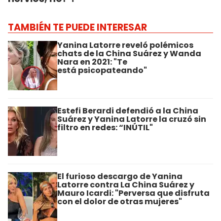
TAMBIÉN TE PUEDE INTERESAR
Yanina Latorre reveló polémicos
chats de la China Suárez y Wanda
Nara en 2021: "Te
está psicopateando"
Estefi Berardi defendió a la China
Suárez y Yanina Latorre la cruzó sin
filtro en redes: “INÚTIL"
El furioso descargo de Yanina
Latorre contra La China Suárez y
Mauro Icardi: "Perversa que disfruta
con el dolor de otras mujeres"