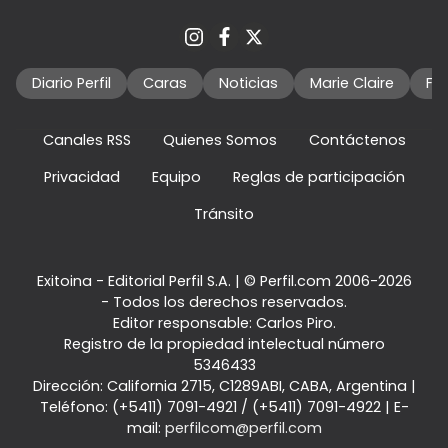
Diario Perfil
Caras
Noticias
Marie Claire
Fo
Canales RSS
Quienes Somos
Contáctenos
Privacidad
Equipo
Reglas de participación
Tránsito
Exitoina - Editorial Perfil S.A.
| © Perfil.com 2006-2026
- Todos los derechos reservados.
Editor responsable: Carlos Piro.
Registro de la propiedad intelectual número
5346433
Dirección:
California 2715
,
C1289ABI
,
CABA, Argentina
|
Teléfono:
(+5411) 7091-4921
/
(+5411) 7091-4922
| E-
mail:
perfilcom@perfil.com