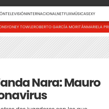
ÓN
TELEVISIÓN
INTERNACIONAL
NETFLIX
MÚSICA
SEXY
TON
SYDNEY TOWLE
ROBERTO GARCÍA MORITÁN
MARIELA PR
anda Nara: Mauro
ronavirus