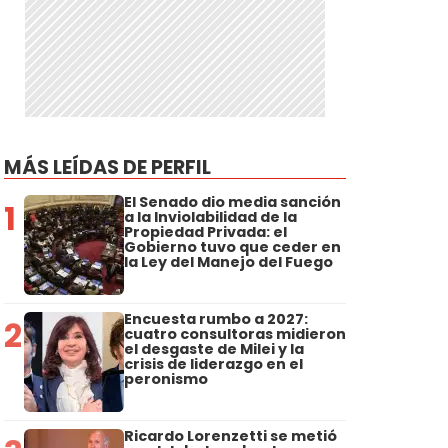
MÁS LEÍDAS DE PERFIL
El Senado dio media sanción
1
a la Inviolabilidad de la
Propiedad Privada: el
Gobierno tuvo que ceder en
la Ley del Manejo del Fuego
Encuesta rumbo a 2027:
2
cuatro consultoras midieron
el desgaste de Milei y la
crisis de liderazgo en el
peronismo
Ricardo Lorenzetti se metió