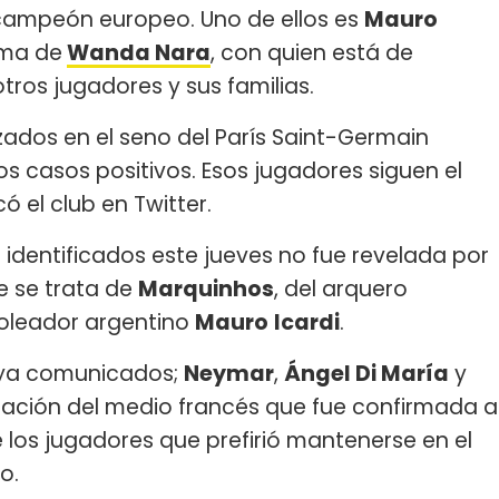
ubcampeón europeo. Uno de ellos es
Mauro
rma de
Wanda Nara
, con quien está de
otros jugadores y sus familias.
izados en el seno del París Saint-Germain
os casos positivos. Esos jugadores siguen el
ó el club en Twitter.
s identificados este jueves no fue revelada por
 se trata de
Marquinhos
, del arquero
 goleador argentino
Mauro
Icardi
.
s ya comunicados;
Neymar
,
Ángel Di María
y
mación del medio francés que fue confirmada a
e los jugadores que prefirió mantenerse en el
o.