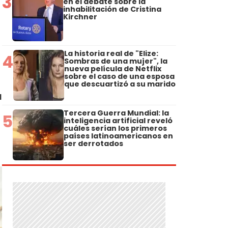
3
en el debate sobre la
inhabilitación de Cristina
Kirchner
La historia real de "Elize:
4
Sombras de una mujer", la
nueva película de Netflix
sobre el caso de una esposa
s
que descuartizó a su marido
a
Tercera Guerra Mundial: la
5
inteligencia artificial reveló
cuáles serían los primeros
países latinoamericanos en
ser derrotados