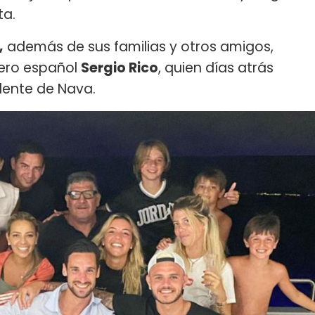
ta.
,
además de sus familias y otros amigos,
uero español
Sergio Rico
, quien días atrás
lente de Nava.