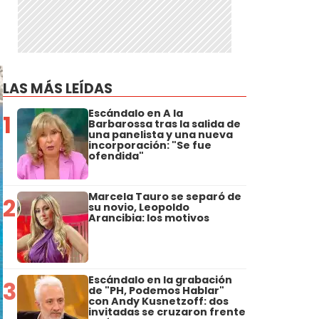
LAS MÁS LEÍDAS
Escándalo en A la
1
Barbarossa tras la salida de
una panelista y una nueva
incorporación: "Se fue
ofendida"
Marcela Tauro se separó de
2
su novio, Leopoldo
Arancibia: los motivos
Escándalo en la grabación
3
de "PH, Podemos Hablar"
con Andy Kusnetzoff: dos
invitadas se cruzaron frente