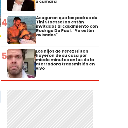
a cámara
Aseguran que los padres de
4
Tini Stoessel no están
invitados al casamiento con
Rodrigo De Paul: "Ya están
avisados"
Los hijos de Perez Hilton
5
huyeron de su casa por
miedo minutos antes de la
aterradora transmisión en
vivo