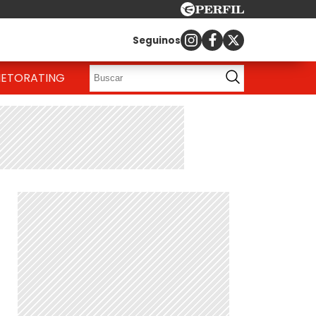
Seguinos
IETO
RATING